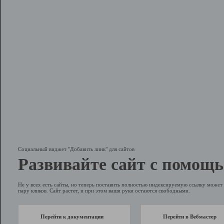
Социальный виджет "Добавить линк" для сайтов
Развивайте сайт с помощь
Не у всех есть сайты, но теперь поставить полностью индексируемую ссылку может 
пару кликов. Сайт растет, и при этом ваши руки остаются свободными.
Перейти к документации
Перейти в Вебмастер