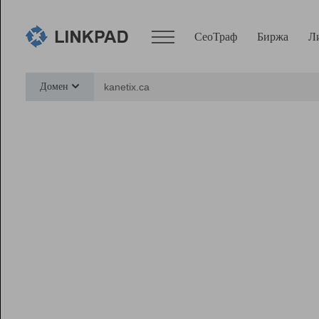
СеоТраф
Биржа
Л
Сервисы
Домен
СеоТраф
Монитор
Биржа
Pro
Линк+
Ресурсы
Вебмастер