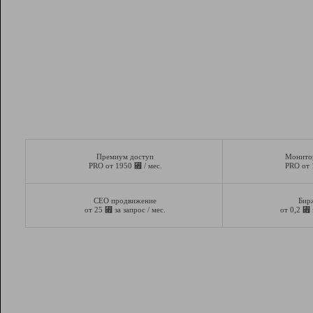
Премиум доступ
Монито
⃏
PRO от 1950
/ мес.
PRO от
СЕО продвижение
Бир
⃏
⃏
от 25
за запрос / мес.
от 0,2