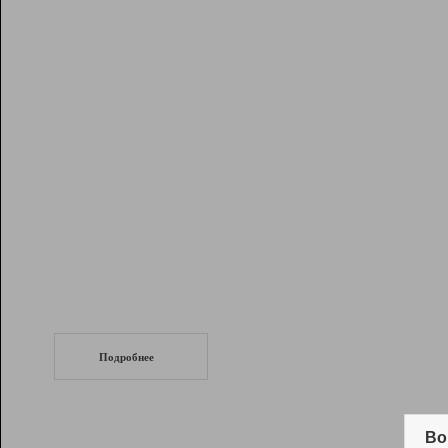
Рейтинг
Инструменты
Разработчикам
Партнерская
программа
Помощь
СеоТраф
Запустите
продвижение сайта
c LinkPad.
Подробнее
Вывод и удержание в ТОП10 выдачи
поисковых систем
Во