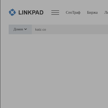
СеоТраф
Биржа
Л
Сервисы
Домен
СеоТраф
Монитор
Биржа
Pro
Линк+
Ресурсы
Вебмастер