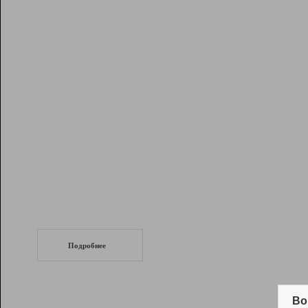
Рейтинг
Инструменты
Разработчикам
Партнерская
программа
Помощь
СеоТраф
Запустите
продвижение сайта
c LinkPad.
Подробнее
Вывод и удержание в ТОП10 выдачи
поисковых систем
Во