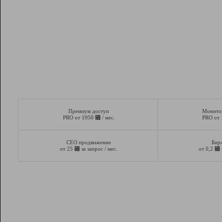
Премиум доступ
Монито
⃏
PRO от 1950
/ мес.
PRO от
СЕО продвижение
Бир
⃏
⃏
от 25
за запрос / мес.
от 0,2