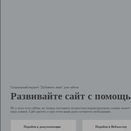
Социальный виджет "Добавить линк" для сайтов
Развивайте сайт с помощь
Не у всех есть сайты, но теперь поставить полностью индексируемую ссылку может 
пару кликов. Сайт растет, и при этом ваши руки остаются свободными.
Перейти к документации
Перейти в Вебмастер