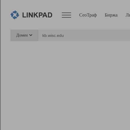
СеоТраф
Биржа
Л
Сервисы
Домен
СеоТраф
Монитор
Биржа
Pro
Линк+
Ресурсы
Вебмастер