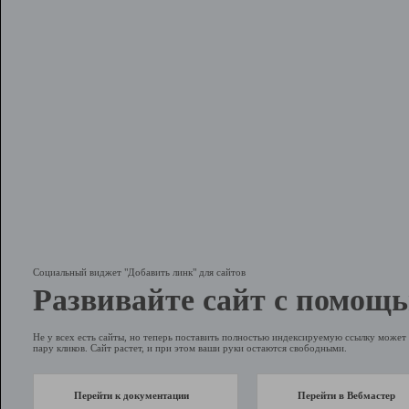
Социальный виджет "Добавить линк" для сайтов
Развивайте сайт с помощь
Не у всех есть сайты, но теперь поставить полностью индексируемую ссылку может 
пару кликов. Сайт растет, и при этом ваши руки остаются свободными.
Перейти к документации
Перейти в Вебмастер