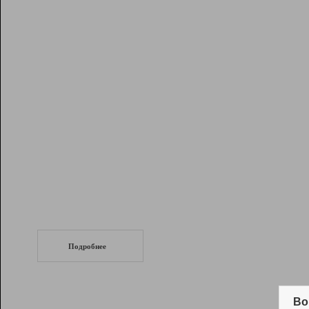
Рейтинг
Инструменты
Разработчикам
Партнерская
программа
Помощь
СеоТраф
Запустите
продвижение сайта
c LinkPad.
Подробнее
Вывод и удержание в ТОП10 выдачи
поисковых систем
Во