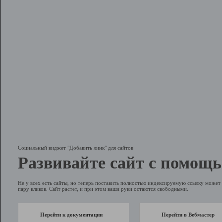
Социальный виджет "Добавить линк" для сайтов
Развивайте сайт с помощь
Не у всех есть сайты, но теперь поставить полностью индексируемую ссылку может 
пару кликов. Сайт растет, и при этом ваши руки остаются свободными.
Перейти к документации
Перейти в Вебмастер