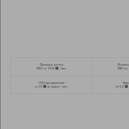
Премиум доступ
Монито
⃏
PRO от 1950
/ мес.
PRO от
СЕО продвижение
Бир
⃏
⃏
от 25
за запрос / мес.
от 0,2