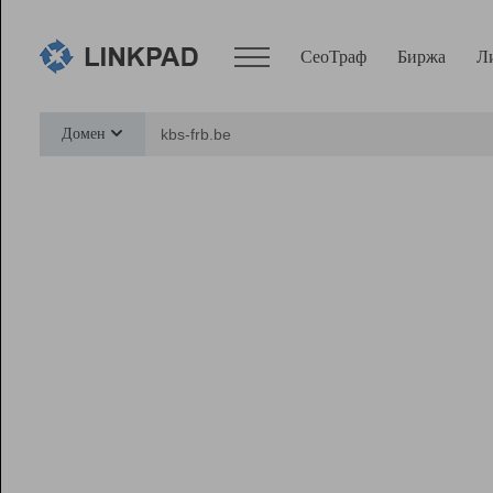
СеоТраф
Биржа
Л
Сервисы
Домен
СеоТраф
Монитор
Биржа
Pro
Линк+
Ресурсы
Вебмастер