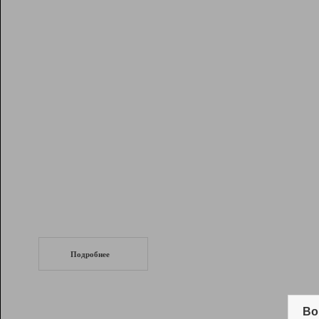
Рейтинг
Инструменты
Разработчикам
Партнерская
программа
Помощь
СеоТраф
Запустите
продвижение сайта
c LinkPad.
Подробнее
Вывод и удержание в ТОП10 выдачи
поисковых систем
Во