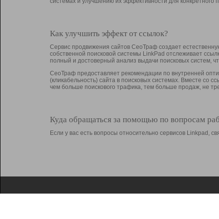
системах и улучшению их эффективности для конкретного п
Как улучшить эффект от ссылок?
Сервис продвижения сайтов СеоТраф создает естественную
собственной поисковой системы LinkPad отслеживает ссыл
полный и достоверный анализ выдачи поисковых систем, ч
СеоТраф предоставляет рекомендации по внутренней оптим
(кликабельность) сайта в поисковых системах. Вместе со с
чем больше поискового трафика, тем больше продаж, не 
Куда обращаться за помощью по вопросам ра
Если у вас есть вопросы относительно сервисов Linkpad, 
О Linkpad
Поддержка