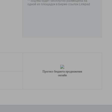
** ссылка будет бесплатно размещена на
одной из площадок в Бирже ссылок Linkpad
Прогноз бюджета продвижения
онлайн