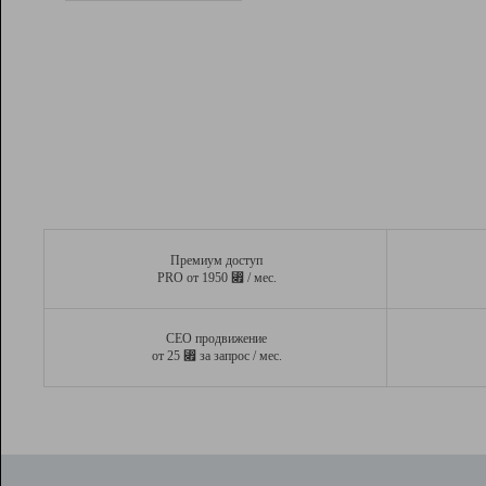
Рейтинг
Вывод и удержание в ТОП10 выдачи
поисковых систем
Инструменты
Разработчикам
Партнерская
программа
Помощь
Премиум доступ
⃏
PRO от 1950
/ мес.
СЕО продвижение
⃏
от 25
за запрос / мес.