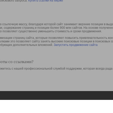
оискового запроса.
Купить ссылки на бирже
 ссылочную массу, благодаря которой сайт занимает верхние позиции в выд
ки, содержание страниц и позиции более 900 млн сайтов. На основе получе
то позволяет существенно уменьшить стоимость и сроки продвижения.
изации страниц сайта, которые позволяют повысить привлекательность конт
сылками это позволяет сайту занять высокие поисковые позиции в поисковых 
требующих дополнительных вложений.
Запустить продвижение сайта
боты со ссылками?
свяжитесь с нашей профессиональной службой поддержки, которая всегда рада
Ресурсы