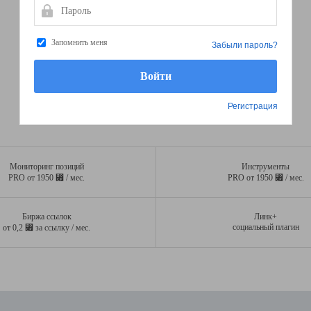
Пароль
Запомнить меня
Забыли пароль?
Регистрация
Мониторинг позиций
Инструменты
⃏
⃏
PRO от 1950
/ мес.
PRO от 1950
/ мес.
Биржа ссылок
Линк+
⃏
социальный плагин
от 0,2
за ссылку / мес.