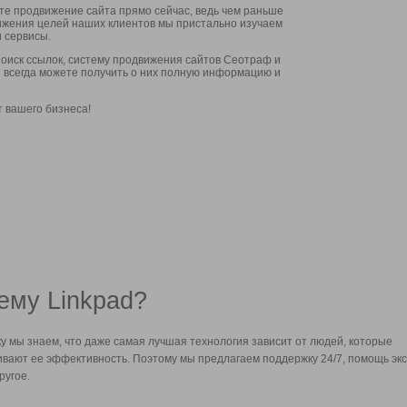
ите продвижение сайта прямо сейчас, ведь чем раньше
стижения целей наших клиентов мы пристально изучаем
 сервисы.
оиск ссылок, систему продвижения сайтов Сеотраф и
вы всегда можете получить о них полную информацию и
т вашего бизнеса!
ему Linkpad?
у мы знаем, что даже самая лучшая технология зависит от людей, которые
вают ее эффективность. Поэтому мы предлагаем поддержку 24/7, помощь экс
ругое.