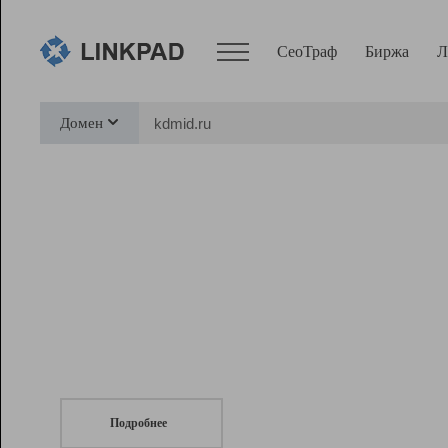
СеоТраф
Биржа
Л
Сервисы
Домен
СеоТраф
Монитор
Биржа
Pro
Линк+
СеоТраф
Запустите
продвижение сайта
c LinkPad.
Ресурсы
Вебмастер
Подробнее