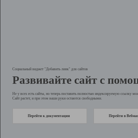
Социальный виджет "Добавить линк" для сайтов
Развивайте сайт с помо
Не у всех есть сайты, но теперь поставить полностью индексируемую ссылку мо
Сайт растет, и при этом ваши руки остаются свободными.
Перейти к документации
Перейти в Вебма