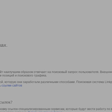
ах.
йт наилучшим образом отвечает на поисковый запрос пользователя. Внешние
и позиций и поискового трафика.
, которую они заработали различными способами. Поисковая система Linkpa
 ссылки сайтов
ссылок?
овку ссылок специализированным сервисам, которые будут вести работу по 