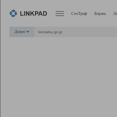
СеоТраф
Биржа
Л
Сервисы
Домен
СеоТраф
Монитор
Биржа
Pro
Линк+
Ресурсы
Вебмастер