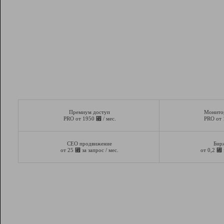
Премиум доступ
Монито
⃏
PRO от 1950
/ мес.
PRO от
СЕО продвижение
Бир
⃏
⃏
от 25
за запрос / мес.
от 0,2