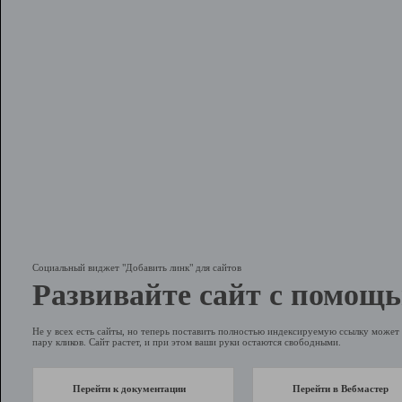
Социальный виджет "Добавить линк" для сайтов
Развивайте сайт с помощь
Не у всех есть сайты, но теперь поставить полностью индексируемую ссылку может 
пару кликов. Сайт растет, и при этом ваши руки остаются свободными.
Перейти к документации
Перейти в Вебмастер