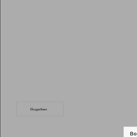
Рейтинг
Инструменты
Разработчикам
Партнерская
программа
Помощь
СеоТраф
Запустите
продвижение сайта
c LinkPad.
Подробнее
Вывод и удержание в ТОП10 выдачи
поисковых систем
Во