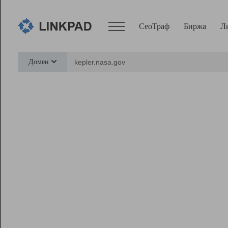
СеоТраф
Биржа
Л
Сервисы
Домен
СеоТраф
Монитор
Биржа
Pro
Линк+
Ресурсы
Вебмастер