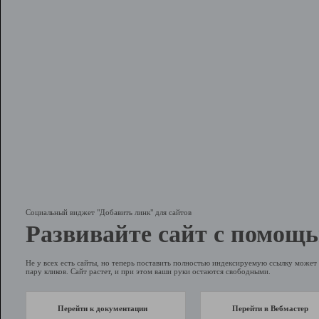
Социальный виджет "Добавить линк" для сайтов
Развивайте сайт с помощь
Не у всех есть сайты, но теперь поставить полностью индексируемую ссылку может 
пару кликов. Сайт растет, и при этом ваши руки остаются свободными.
Перейти к документации
Перейти в Вебмастер