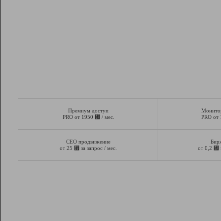
Премиум доступ
Монито
⃏
PRO от 1950
/ мес.
PRO от
СЕО продвижение
Бир
⃏
⃏
от 25
за запрос / мес.
от 0,2