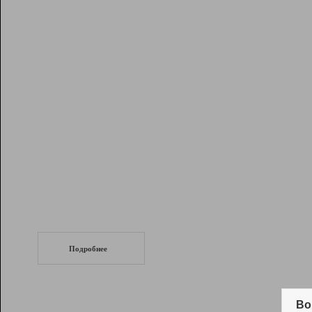
Рейтинг
Инструменты
Разработчикам
Партнерская
программа
Помощь
СеоТраф
Запустите
продвижение сайта
c LinkPad.
Подробнее
Вывод и удержание в ТОП10 выдачи
поисковых систем
Во