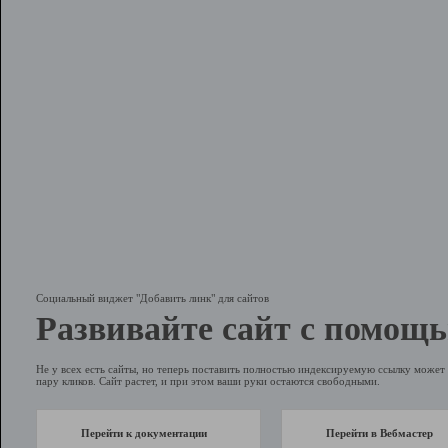
Социальный виджет "Добавить линк" для сайтов
Развивайте сайт с помощь
Не у всех есть сайты, но теперь поставить полностью индексируемую ссылку может 
пару кликов. Сайт растет, и при этом ваши руки остаются свободными.
Перейти к документации
Перейти в Вебмастер