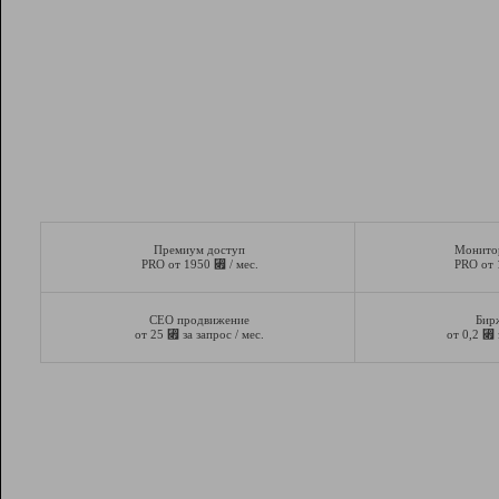
Премиум доступ
Монито
⃏
PRO от 1950
/ мес.
PRO от
СЕО продвижение
Бир
⃏
⃏
от 25
за запрос / мес.
от 0,2