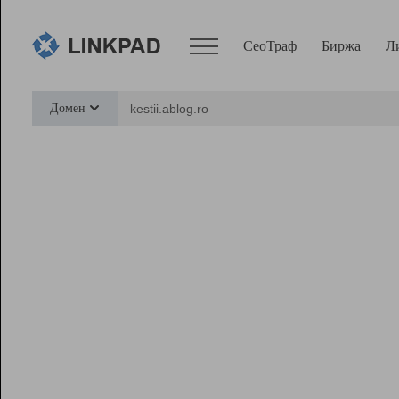
СеоТраф
Биржа
Л
Сервисы
Домен
СеоТраф
Монитор
Биржа
Pro
Линк+
Ресурсы
Вебмастер