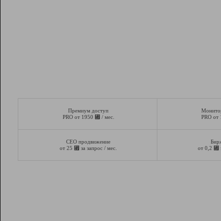
Премиум доступ
Монито
⃏
PRO от 1950
/ мес.
PRO от
СЕО продвижение
Бир
⃏
⃏
от 25
за запрос / мес.
от 0,2