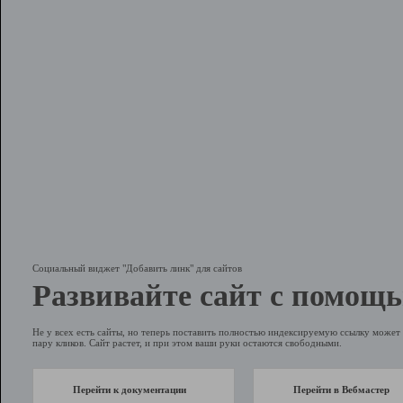
Социальный виджет "Добавить линк" для сайтов
Развивайте сайт с помощь
Не у всех есть сайты, но теперь поставить полностью индексируемую ссылку может 
пару кликов. Сайт растет, и при этом ваши руки остаются свободными.
Перейти к документации
Перейти в Вебмастер