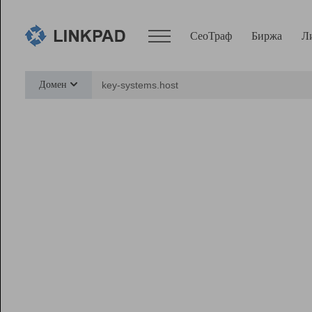
СеоТраф
Биржа
Л
Сервисы
Домен
СеоТраф
Монитор
Биржа
Pro
Линк+
Ресурсы
Вебмастер