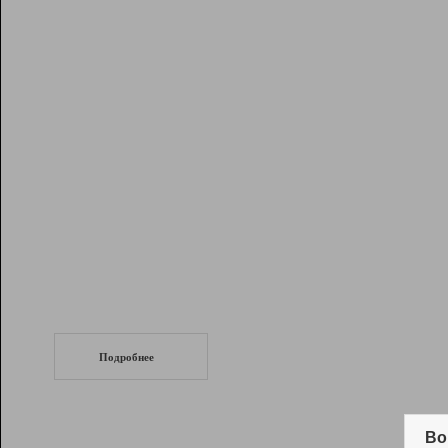
Рейтинг
Инструменты
Разработчикам
Партнерская
программа
Помощь
СеоТраф
Запустите
продвижение сайта
c LinkPad.
Подробнее
Вывод и удержание в ТОП10 выдачи
поисковых систем
Во