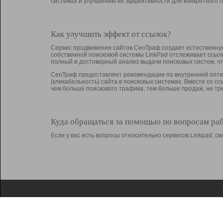
системах и улучшению их эффективности для конкретного п
Как улучшить эффект от ссылок?
Сервис продвижения сайтов СеоТраф создает естественную
собственной поисковой системы LinkPad отслеживает ссыл
полный и достоверный анализ выдачи поисковых систем, ч
СеоТраф предоставляет рекомендации по внутренней оптим
(кликабельность) сайта в поисковых системах. Вместе со с
чем больше поискового трафика, тем больше продаж, не 
Куда обращаться за помощью по вопросам ра
Если у вас есть вопросы относительно сервисов Linkpad, 
О Linkpad
Поддержка