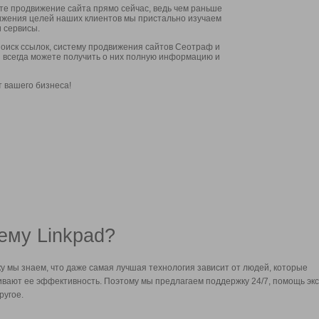
ите продвижение сайта прямо сейчас, ведь чем раньше
стижения целей наших клиентов мы пристально изучаем
 сервисы.
оиск ссылок, систему продвижения сайтов Сеотраф и
вы всегда можете получить о них полную информацию и
т вашего бизнеса!
ему Linkpad?
у мы знаем, что даже самая лучшая технология зависит от людей, которые
вают ее эффективность. Поэтому мы предлагаем поддержку 24/7, помощь экс
ругое.