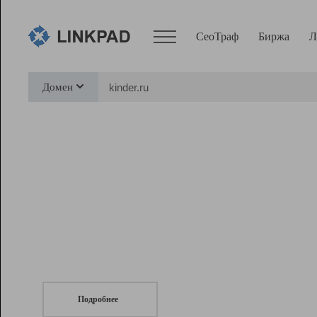
СеоТраф
Биржа
Л
Сервисы
Домен
СеоТраф
Монитор
Биржа
Pro
Линк+
СеоТраф
Запустите
продвижение сайта
c LinkPad.
Ресурсы
Вебмастер
Подробнее