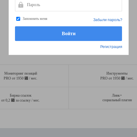
Пароль
Запомнить меня
Забыли пароль?
Регистрация
Мониторинг позиций
Инструменты
⃏
⃏
PRO от 1950
/ мес.
PRO от 1950
/ мес.
Биржа ссылок
Линк+
⃏
социальный плагин
от 0,2
за ссылку / мес.