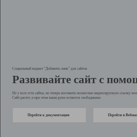
Социальный виджет "Добавить линк" для сайтов
Развивайте сайт с помо
Не у всех есть сайты, но теперь поставить полностью индексируемую ссылку мо
Сайт растет, и при этом ваши руки остаются свободными.
Перейти к документации
Перейти в Вебма