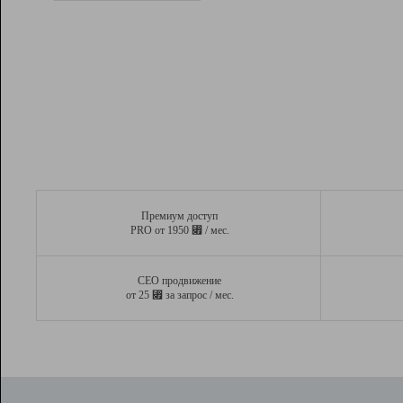
Рейтинг
Вывод и удержание в ТОП10 выдачи
поисковых систем
Инструменты
Разработчикам
Партнерская
программа
Помощь
Премиум доступ
⃏
PRO от 1950
/ мес.
СЕО продвижение
⃏
от 25
за запрос / мес.