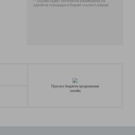
** ссылка будет бесплатно размещена на
одной из площадок в Бирже ссылок Linkpad
Прогноз бюджета продвижения
онлайн