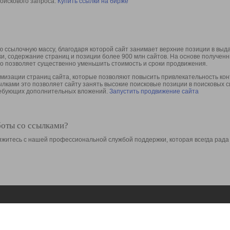
оискового запроса.
Купить ссылки на бирже
 ссылочную массу, благодаря которой сайт занимает верхние позиции в выд
ки, содержание страниц и позиции более 900 млн сайтов. На основе получе
то позволяет существенно уменьшить стоимость и сроки продвижения.
изации страниц сайта, которые позволяют повысить привлекательность конт
сылками это позволяет сайту занять высокие поисковые позиции в поисковых 
требующих дополнительных вложений.
Запустить продвижение сайта
боты со ссылками?
свяжитесь с нашей профессиональной службой поддержки, которая всегда рада
Ресурсы