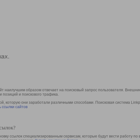
ах.
йт наилучшим образом отвечает на поисковый запрос пользователя. Внешние
и позиций и поискового трафика.
, которую они заработали различными способами. Поисковая система Linkpa
 ссылки сайтов
ссылок?
овку ссылок специализированным сервисам, которые будут вести работу по 