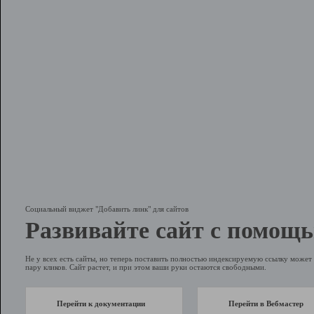
Социальный виджет "Добавить линк" для сайтов
Развивайте сайт с помощь
Не у всех есть сайты, но теперь поставить полностью индексируемую ссылку может 
пару кликов. Сайт растет, и при этом ваши руки остаются свободными.
Перейти к документации
Перейти в Вебмастер