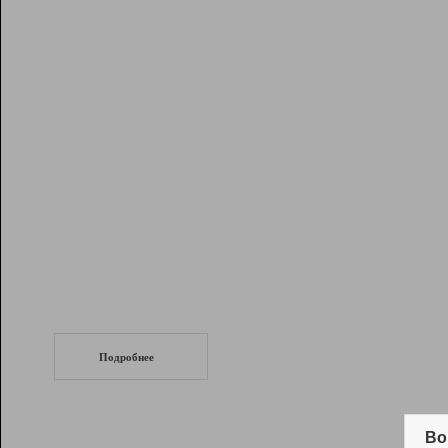
Рейтинг
Инструменты
Разработчикам
Партнерская
программа
Помощь
СеоТраф
Запустите
продвижение сайта
c LinkPad.
Подробнее
Вывод и удержание в ТОП10 выдачи
поисковых систем
Во