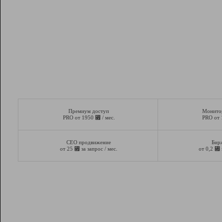
Премиум доступ
Монито
⃏
PRO от 1950
/ мес.
PRO от
СЕО продвижение
Бир
⃏
⃏
от 25
за запрос / мес.
от 0,2