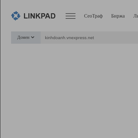
СеоТраф
Биржа
Л
Сервисы
Домен
СеоТраф
Монитор
Биржа
Pro
Линк+
Ресурсы
Вебмастер