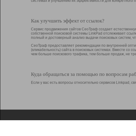
системах и улучшению их эффективности для конкретного п
Как улучшить эффект от ссылок?
Сервис продвижения сайтов СеоТраф создает естественную
собственной поисковой системы LinkPad отслеживает ссыл
полный и достоверный анализ выдачи поисковых систем, ч
СеоТраф предоставляет рекомендации по внутренней оптим
(кликабельность) сайта в поисковых системах. Вместе со с
чем больше поискового трафика, тем больше продаж, не 
Куда обращаться за помощью по вопросам ра
Если у вас есть вопросы относительно сервисов Linkpad, 
О Linkpad
Поддержка