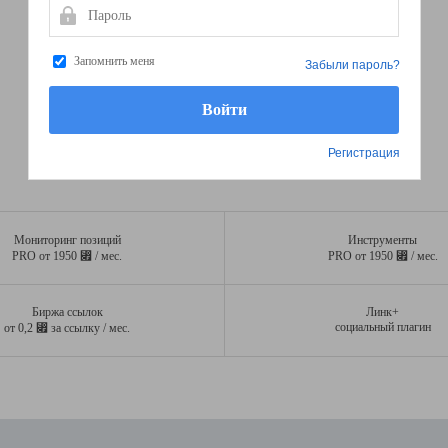
Пароль
Запомнить меня
Забыли пароль?
Регистрация
Мониторинг позиций
Инструменты
⃏
⃏
PRO от 1950
/ мес.
PRO от 1950
/ мес.
Биржа ссылок
Линк+
⃏
социальный плагин
от 0,2
за ссылку / мес.