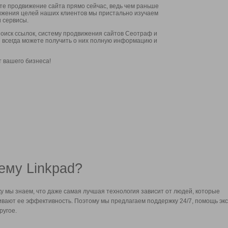
ите продвижение сайта прямо сейчас, ведь чем раньше
стижения целей наших клиентов мы пристально изучаем
 сервисы.
оиск ссылок, систему продвижения сайтов Сеотраф и
вы всегда можете получить о них полную информацию и
т вашего бизнеса!
ему Linkpad?
у мы знаем, что даже самая лучшая технология зависит от людей, которые
вают ее эффективность. Поэтому мы предлагаем поддержку 24/7, помощь экс
ругое.