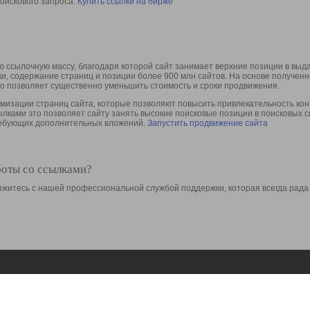
оискового запроса.
Купить ссылки на бирже
 ссылочную массу, благодаря которой сайт занимает верхние позиции в выд
ки, содержание страниц и позиции более 900 млн сайтов. На основе получе
то позволяет существенно уменьшить стоимость и сроки продвижения.
изации страниц сайта, которые позволяют повысить привлекательность конт
сылками это позволяет сайту занять высокие поисковые позиции в поисковых 
требующих дополнительных вложений.
Запустить продвижение сайта
боты со ссылками?
свяжитесь с нашей профессиональной службой поддержки, которая всегда рада
Ресурсы