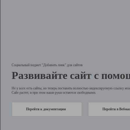
Социальный виджет "Добавить линк" для сайтов
Развивайте сайт с помо
Не у всех есть сайты, но теперь поставить полностью индексируемую ссылку мо
Сайт растет, и при этом ваши руки остаются свободными.
Перейти к документации
Перейти в Вебма