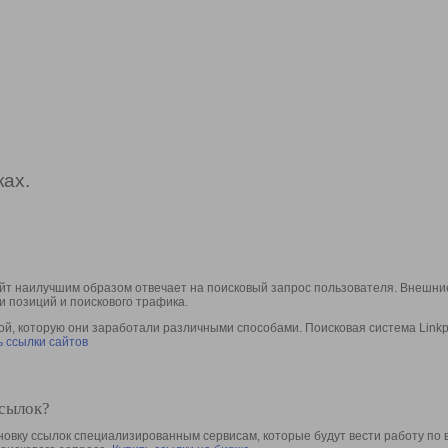
ах.
йт наилучшим образом отвечает на поисковый запрос пользователя. Внешние
и позиций и поискового трафика.
, которую они заработали различными способами. Поисковая система Linkpa
 ссылки сайтов
ссылок?
овку ссылок специализированным сервисам, которые будут вести работу по 