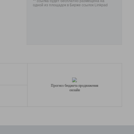
** ссылка будет бесплатно размещена на
одной из площадок в Бирже ссылок Linkpad
Прогноз бюджета продвижения
онлайн