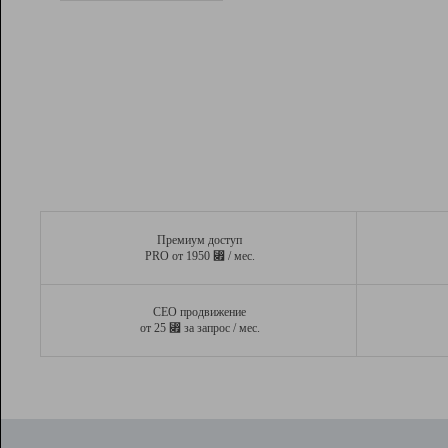
Рейтинг
Вывод и удержание в ТОП10 выдачи
поисковых систем
Инструменты
Разработчикам
Партнерская
программа
Помощь
Премиум доступ
⃏
PRO от 1950
/ мес.
СЕО продвижение
⃏
от 25
за запрос / мес.