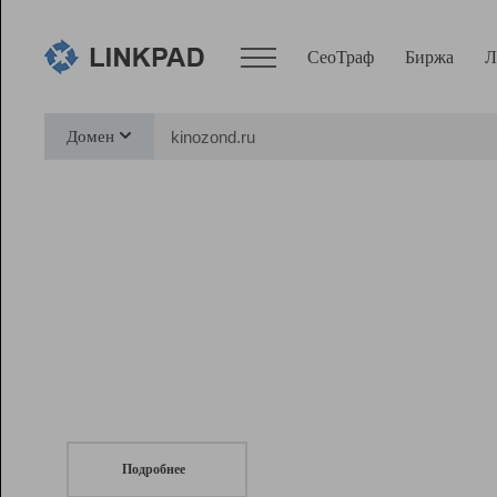
СеоТраф
Биржа
Л
Сервисы
Домен
СеоТраф
Монитор
Биржа
Pro
Линк+
СеоТраф
Запустите
продвижение сайта
c LinkPad.
Ресурсы
Вебмастер
Подробнее