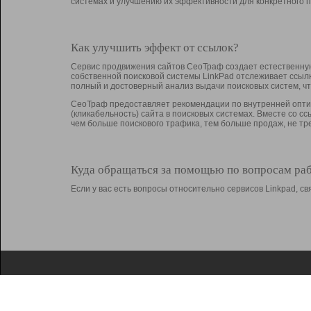
системах и улучшению их эффективности для конкретного п
Как улучшить эффект от ссылок?
Сервис продвижения сайтов СеоТраф создает естественную
собственной поисковой системы LinkPad отслеживает ссыл
полный и достоверный анализ выдачи поисковых систем, ч
СеоТраф предоставляет рекомендации по внутренней оптим
(кликабельность) сайта в поисковых системах. Вместе со с
чем больше поискового трафика, тем больше продаж, не 
Куда обращаться за помощью по вопросам ра
Если у вас есть вопросы относительно сервисов Linkpad, 
О Linkpad
Поддержка