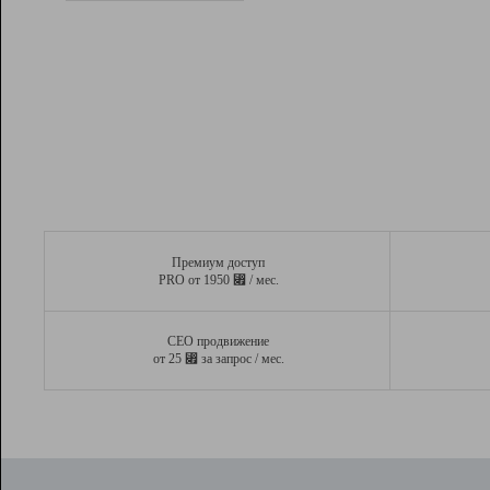
Рейтинг
Вывод и удержание в ТОП10 выдачи
поисковых систем
Инструменты
Разработчикам
Партнерская
программа
Помощь
Премиум доступ
⃏
PRO от 1950
/ мес.
СЕО продвижение
⃏
от 25
за запрос / мес.