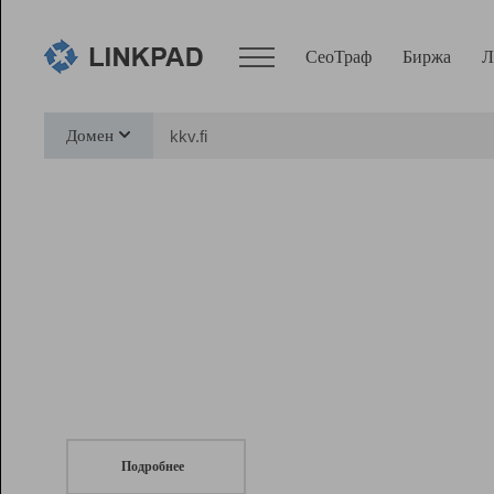
СеоТраф
Биржа
Л
Сервисы
Домен
СеоТраф
Монитор
Биржа
Pro
Линк+
СеоТраф
Запустите
продвижение сайта
c LinkPad.
Ресурсы
Вебмастер
Подробнее