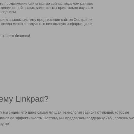
ите продвижение сайта прямо сейчас, ведь чем раньше
стижения целей наших клиентов мы пристально изучаем
 сервисы.
оиск ссылок, систему продвижения сайтов Сеотраф и
вы всегда можете получить о них полную информацию и
т вашего бизнеса!
ему Linkpad?
у мы знаем, что даже самая лучшая технология зависит от людей, которые
вают ее эффективность. Поэтому мы предлагаем поддержку 24/7, помощь экс
ругое.