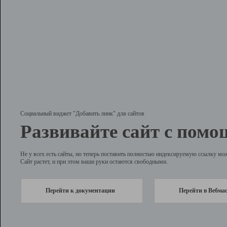
Социальный виджет "Добавить линк" для сайтов
Развивайте сайт с помо
Не у всех есть сайты, но теперь поставить полностью индексируемую ссылку мо
Сайт растет, и при этом ваши руки остаются свободными.
Перейти к документации
Перейти в Вебма