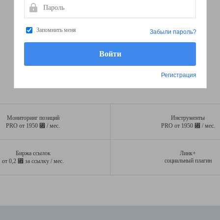
Пароль
Запомнить меня
Забыли пароль?
Регистрация
Мониторинг позиций
Инструменты
⃏
⃏
PRO от 1950
/ мес.
PRO от 1950
/ мес.
Биржа ссылок
Линк+
⃏
социальный плагин
от 0,2
за ссылку / мес.