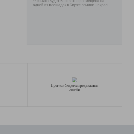
** ссылка будет бесплатно размещена на
одной из площадок в Бирже ссылок Linkpad
Прогноз бюджета продвижения
онлайн