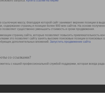
оискового запроса.
Купить ссылки на бирже
 ссылочную массу, благодаря которой сайт занимает верхние позиции в выд
ки, содержание страниц и позиции более 900 млн сайтов. На основе получе
то позволяет существенно уменьшить стоимость и сроки продвижения.
изации страниц сайта, которые позволяют повысить привлекательность конт
сылками это позволяет сайту занять высокие поисковые позиции в поисковых 
требующих дополнительных вложений.
Запустить продвижение сайта
боты со ссылками?
свяжитесь с нашей профессиональной службой поддержки, которая всегда рада
Ресурсы