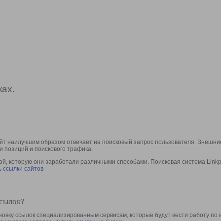
ах.
йт наилучшим образом отвечает на поисковый запрос пользователя. Внешние
и позиций и поискового трафика.
, которую они заработали различными способами. Поисковая система Linkpa
 ссылки сайтов
ссылок?
овку ссылок специализированным сервисам, которые будут вести работу по 