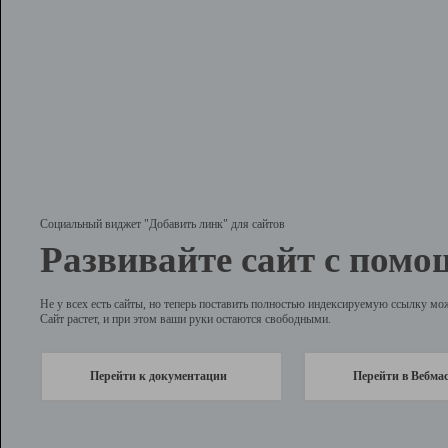
Социальный виджет "Добавить линк" для сайтов
Развивайте сайт с помо
Не у всех есть сайты, но теперь поставить полностью индексируемую ссылку мо
Сайт растет, и при этом ваши руки остаются свободными.
Перейти к документации
Перейти в Вебма