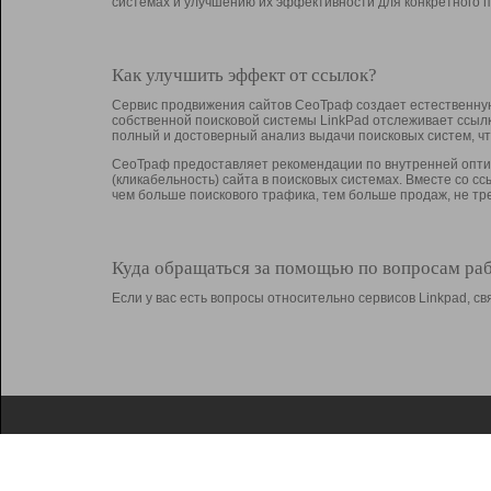
системах и улучшению их эффективности для конкретного п
Как улучшить эффект от ссылок?
Сервис продвижения сайтов СеоТраф создает естественную
собственной поисковой системы LinkPad отслеживает ссыл
полный и достоверный анализ выдачи поисковых систем, ч
СеоТраф предоставляет рекомендации по внутренней оптим
(кликабельность) сайта в поисковых системах. Вместе со с
чем больше поискового трафика, тем больше продаж, не 
Куда обращаться за помощью по вопросам ра
Если у вас есть вопросы относительно сервисов Linkpad, 
О Linkpad
Поддержка