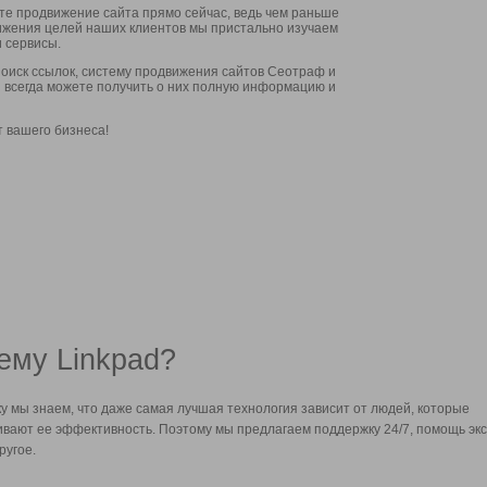
ите продвижение сайта прямо сейчас, ведь чем раньше
стижения целей наших клиентов мы пристально изучаем
 сервисы.
оиск ссылок, систему продвижения сайтов Сеотраф и
вы всегда можете получить о них полную информацию и
т вашего бизнеса!
ему Linkpad?
у мы знаем, что даже самая лучшая технология зависит от людей, которые
вают ее эффективность. Поэтому мы предлагаем поддержку 24/7, помощь экс
ругое.