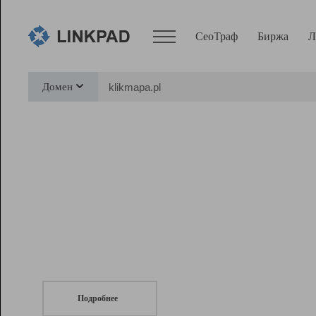
СеоТраф
Биржа
Л
Сервисы
Домен
СеоТраф
Монитор
Биржа
Pro
Линк+
СеоТраф
Запустите
продвижение сайта
c LinkPad.
Ресурсы
Вебмастер
Подробнее