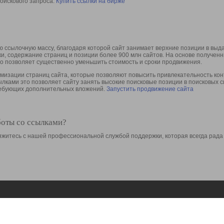
оискового запроса.
Купить ссылки на бирже
 ссылочную массу, благодаря которой сайт занимает верхние позиции в выд
ки, содержание страниц и позиции более 900 млн сайтов. На основе получе
то позволяет существенно уменьшить стоимость и сроки продвижения.
изации страниц сайта, которые позволяют повысить привлекательность конт
сылками это позволяет сайту занять высокие поисковые позиции в поисковых 
требующих дополнительных вложений.
Запустить продвижение сайта
боты со ссылками?
свяжитесь с нашей профессиональной службой поддержки, которая всегда рада
Ресурсы