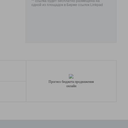
** ссылка будет бесплатно размещена на
одной из площадок в Бирже ссылок Linkpad
Прогноз бюджета продвижения
онлайн