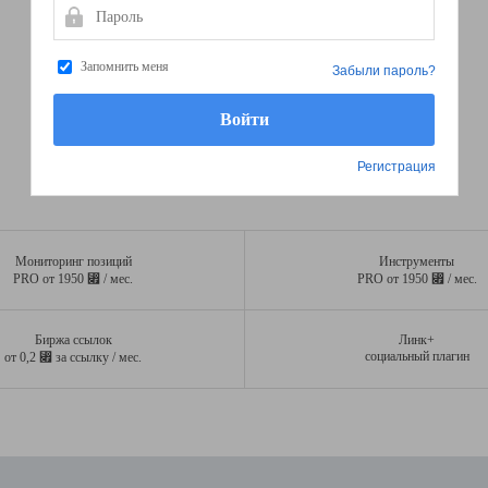
Пароль
Запомнить меня
Забыли пароль?
Регистрация
Мониторинг позиций
Инструменты
⃏
⃏
PRO от 1950
/ мес.
PRO от 1950
/ мес.
Биржа ссылок
Линк+
⃏
социальный плагин
от 0,2
за ссылку / мес.