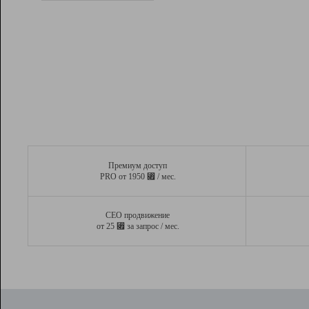
Рейтинг
Вывод и удержание в ТОП10 выдачи
поисковых систем
Инструменты
Разработчикам
Партнерская
программа
Помощь
Премиум доступ
⃏
PRO от 1950
/ мес.
СЕО продвижение
⃏
от 25
за запрос / мес.