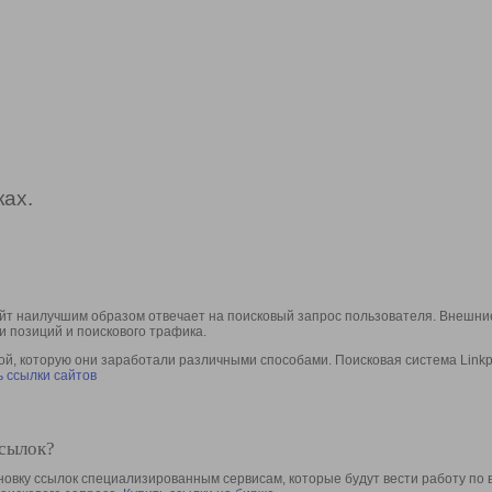
ах.
йт наилучшим образом отвечает на поисковый запрос пользователя. Внешние
и позиций и поискового трафика.
, которую они заработали различными способами. Поисковая система Linkpa
 ссылки сайтов
ссылок?
овку ссылок специализированным сервисам, которые будут вести работу по 