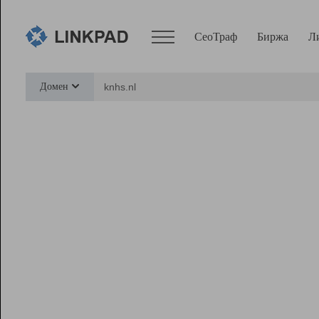
СеоТраф
Биржа
Л
Сервисы
Домен
СеоТраф
Монитор
Биржа
Pro
Линк+
Ресурсы
Вебмастер