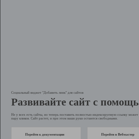
Социальный виджет "Добавить линк" для сайтов
Развивайте сайт с помощь
Не у всех есть сайты, но теперь поставить полностью индексируемую ссылку может 
пару кликов. Сайт растет, и при этом ваши руки остаются свободными.
Перейти к документации
Перейти в Вебмастер