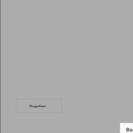
Рейтинг
Инструменты
Разработчикам
Партнерская
программа
Помощь
СеоТраф
Запустите
продвижение сайта
c LinkPad.
Подробнее
Вывод и удержание в ТОП10 выдачи
поисковых систем
Во