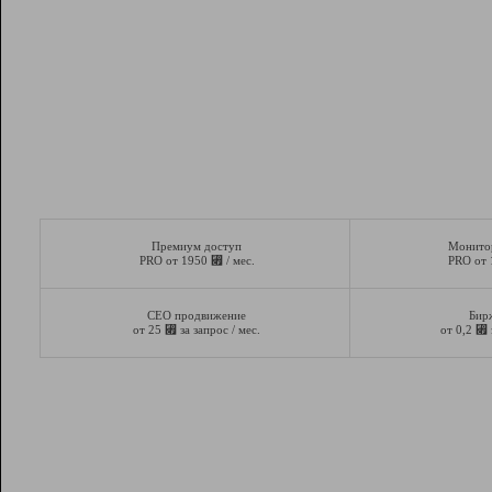
Премиум доступ
Монито
⃏
PRO от 1950
/ мес.
PRO от
СЕО продвижение
Бир
⃏
⃏
от 25
за запрос / мес.
от 0,2