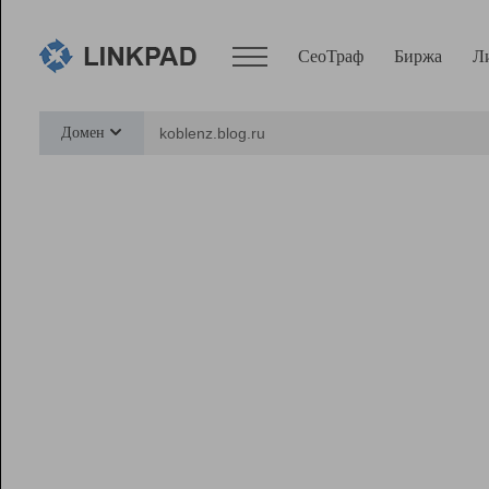
СеоТраф
Биржа
Л
Сервисы
Домен
СеоТраф
Монитор
Биржа
Pro
Линк+
Ресурсы
Вебмастер