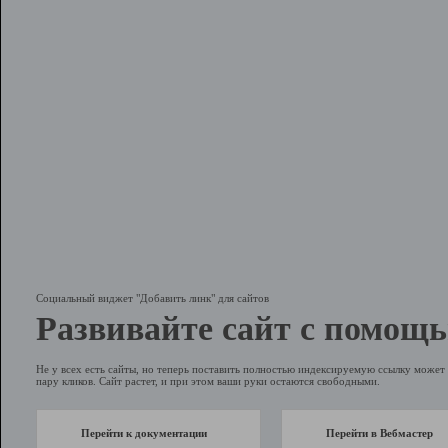
Социальный виджет "Добавить линк" для сайтов
Развивайте сайт с помощь
Не у всех есть сайты, но теперь поставить полностью индексируемую ссылку может 
пару кликов. Сайт растет, и при этом ваши руки остаются свободными.
Перейти к документации
Перейти в Вебмастер