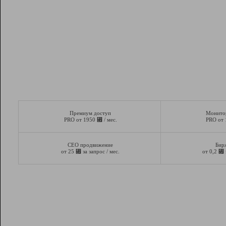
Премиум доступ
Монито
⃏
PRO от 1950
/ мес.
PRO от
СЕО продвижение
Бир
⃏
⃏
от 25
за запрос / мес.
от 0,2