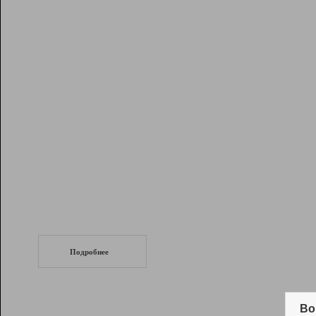
Рейтинг
Инструменты
Разработчикам
Партнерская
программа
Помощь
СеоТраф
Запустите
продвижение сайта
c LinkPad.
Подробнее
Вывод и удержание в ТОП10 выдачи
поисковых систем
Во