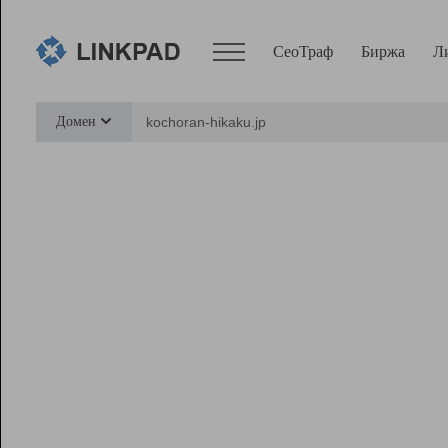
СеоТраф
Биржа
Л
Сервисы
Домен
СеоТраф
Монитор
Биржа
Pro
Линк+
Ресурсы
Вебмастер