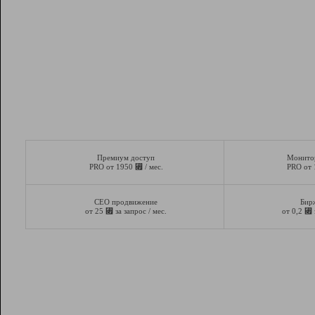
Премиум доступ
Монито
⃏
PRO от 1950
/ мес.
PRO от
СЕО продвижение
Бир
⃏
⃏
от 25
за запрос / мес.
от 0,2