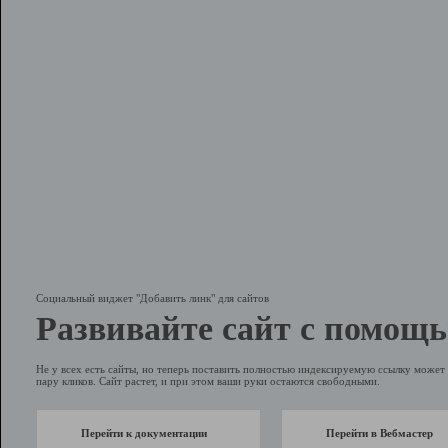
Социальный виджет "Добавить линк" для сайтов
Развивайте сайт с помощь
Не у всех есть сайты, но теперь поставить полностью индексируемую ссылку может 
пару кликов. Сайт растет, и при этом ваши руки остаются свободными.
Перейти к документации
Перейти в Вебмастер