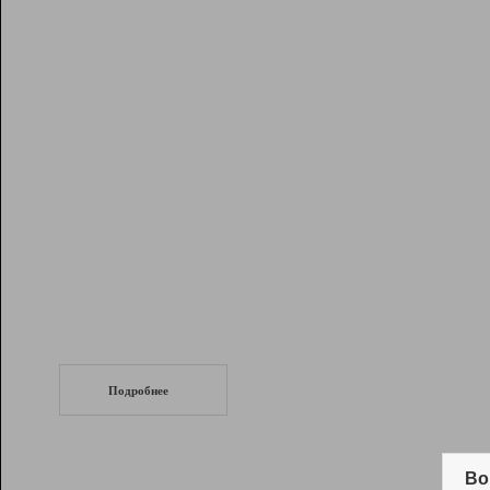
Рейтинг
Инструменты
Разработчикам
Партнерская
программа
Помощь
СеоТраф
Запустите
продвижение сайта
c LinkPad.
Подробнее
Вывод и удержание в ТОП10 выдачи
поисковых систем
Во