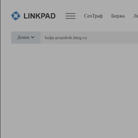
СеоТраф
Биржа
Л
Сервисы
Домен
СеоТраф
Монитор
Биржа
Pro
Линк+
Ресурсы
Вебмастер