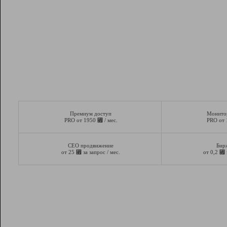
Премиум доступ
Монито
⃏
PRO от 1950
/ мес.
PRO от
СЕО продвижение
Бир
⃏
⃏
от 25
за запрос / мес.
от 0,2