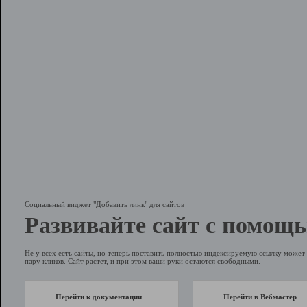
Социальный виджет "Добавить линк" для сайтов
Развивайте сайт с помощь
Не у всех есть сайты, но теперь поставить полностью индексируемую ссылку может 
пару кликов. Сайт растет, и при этом ваши руки остаются свободными.
Перейти к документации
Перейти в Вебмастер