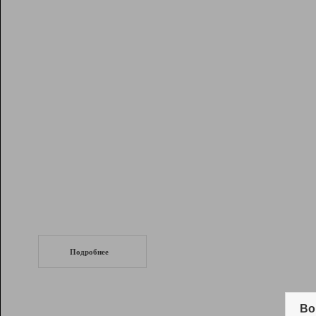
Рейтинг
Инструменты
Разработчикам
Партнерская
программа
Помощь
СеоТраф
Запустите
продвижение сайта
c LinkPad.
Подробнее
Вывод и удержание в ТОП10 выдачи
поисковых систем
Во