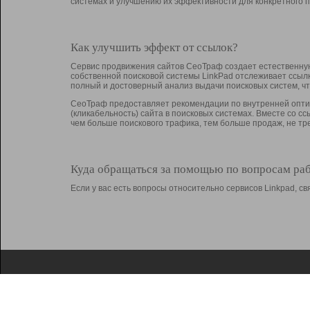
системах и улучшению их эффективности для конкретного п
Как улучшить эффект от ссылок?
Сервис продвижения сайтов СеоТраф создает естественную
собственной поисковой системы LinkPad отслеживает ссыл
полный и достоверный анализ выдачи поисковых систем, ч
СеоТраф предоставляет рекомендации по внутренней оптим
(кликабельность) сайта в поисковых системах. Вместе со с
чем больше поискового трафика, тем больше продаж, не 
Куда обращаться за помощью по вопросам ра
Если у вас есть вопросы относительно сервисов Linkpad, 
О Linkpad
Поддержка