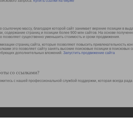
оискового запроса.
Купить ссылки на бирже
 ссылочную массу, благодаря которой сайт занимает верхние позиции в выд
ки, содержание страниц и позиции более 900 млн сайтов. На основе получе
то позволяет существенно уменьшить стоимость и сроки продвижения.
изации страниц сайта, которые позволяют повысить привлекательность конт
сылками это позволяет сайту занять высокие поисковые позиции в поисковых 
требующих дополнительных вложений.
Запустить продвижение сайта
боты со ссылками?
свяжитесь с нашей профессиональной службой поддержки, которая всегда рада
Ресурсы