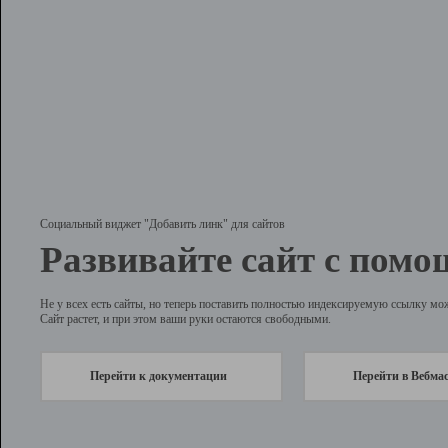
Социальный виджет "Добавить линк" для сайтов
Развивайте сайт с помо
Не у всех есть сайты, но теперь поставить полностью индексируемую ссылку мо
Сайт растет, и при этом ваши руки остаются свободными.
Перейти к документации
Перейти в Вебма