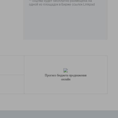
** ссылка будет бесплатно размещена на
одной из площадок в Бирже ссылок Linkpad
Прогноз бюджета продвижения
онлайн