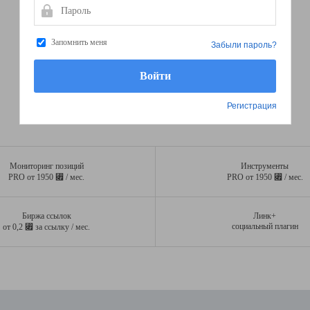
Пароль
Запомнить меня
Забыли пароль?
Регистрация
Мониторинг позиций
Инструменты
⃏
⃏
PRO от 1950
/ мес.
PRO от 1950
/ мес.
Биржа ссылок
Линк+
⃏
социальный плагин
от 0,2
за ссылку / мес.