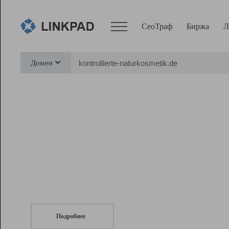
СеоТраф
Биржа
Л
Сервисы
Домен
СеоТраф
Монитор
Биржа
Pro
Линк+
СеоТраф
Запустите
продвижение сайта
c LinkPad.
Ресурсы
Вебмастер
Подробнее