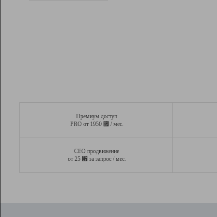
Рейтинг
Вывод и удержание в ТОП10 выдачи
поисковых систем
Инструменты
Разработчикам
Партнерская
программа
Помощь
Премиум доступ
⃏
PRO от 1950
/ мес.
СЕО продвижение
⃏
от 25
за запрос / мес.