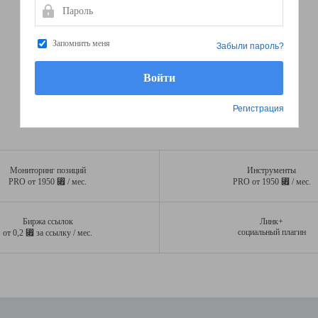
Пароль
Запомнить меня
Забыли пароль?
Регистрация
Мониторинг позиций
Инструменты
⃏
⃏
PRO от 1950
/ мес.
PRO от 1950
/ мес.
Биржа ссылок
Линк+
⃏
социальный плагин
от 0,2
за ссылку / мес.