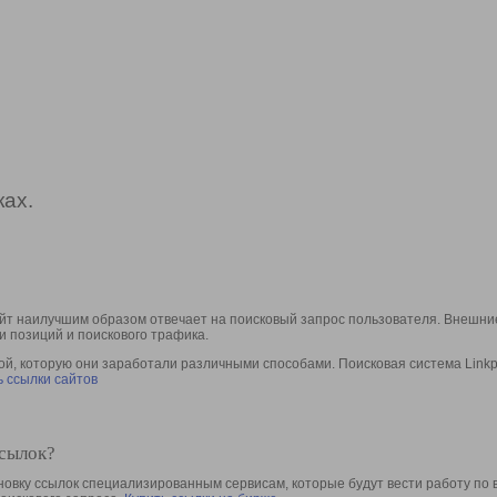
ах.
йт наилучшим образом отвечает на поисковый запрос пользователя. Внешние
и позиций и поискового трафика.
, которую они заработали различными способами. Поисковая система Linkpa
 ссылки сайтов
ссылок?
овку ссылок специализированным сервисам, которые будут вести работу по 