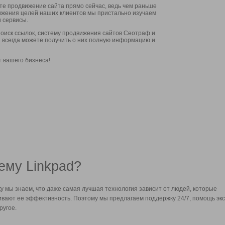
ите продвижение сайта прямо сейчас, ведь чем раньше
стижения целей наших клиентов мы пристально изучаем
 сервисы.
оиск ссылок, систему продвижения сайтов Сеотраф и
вы всегда можете получить о них полную информацию и
т вашего бизнеса!
ему Linkpad?
у мы знаем, что даже самая лучшая технология зависит от людей, которые
вают ее эффективность. Поэтому мы предлагаем поддержку 24/7, помощь экс
ругое.