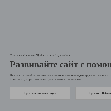
Социальный виджет "Добавить линк" для сайтов
Развивайте сайт с помо
Не у всех есть сайты, но теперь поставить полностью индексируемую ссылку мо
Сайт растет, и при этом ваши руки остаются свободными.
Перейти к документации
Перейти в Вебма