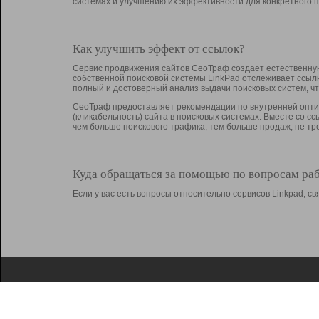
системах и улучшению их эффективности для конкретного п
Как улучшить эффект от ссылок?
Сервис продвижения сайтов СеоТраф создает естественную
собственной поисковой системы LinkPad отслеживает ссыл
полный и достоверный анализ выдачи поисковых систем, ч
СеоТраф предоставляет рекомендации по внутренней оптим
(кликабельность) сайта в поисковых системах. Вместе со с
чем больше поискового трафика, тем больше продаж, не 
Куда обращаться за помощью по вопросам ра
Если у вас есть вопросы относительно сервисов Linkpad, 
О Linkpad
Поддержка