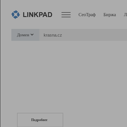
СеоТраф
Биржа
Л
Сервисы
Домен
СеоТраф
Монитор
Биржа
Pro
Линк+
СеоТраф
Запустите
продвижение сайта
c LinkPad.
Ресурсы
Вебмастер
Подробнее