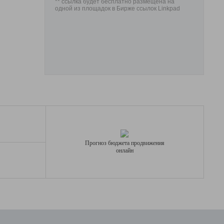
** ссылка будет бесплатно размещена на
одной из площадок в Бирже ссылок Linkpad
Прогноз бюджета продвижения
онлайн