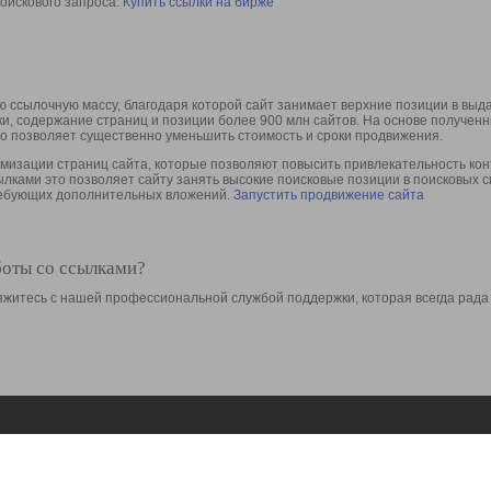
оискового запроса.
Купить ссылки на бирже
 ссылочную массу, благодаря которой сайт занимает верхние позиции в выд
ки, содержание страниц и позиции более 900 млн сайтов. На основе получе
то позволяет существенно уменьшить стоимость и сроки продвижения.
изации страниц сайта, которые позволяют повысить привлекательность конт
сылками это позволяет сайту занять высокие поисковые позиции в поисковых 
требующих дополнительных вложений.
Запустить продвижение сайта
боты со ссылками?
свяжитесь с нашей профессиональной службой поддержки, которая всегда рада
Ресурсы