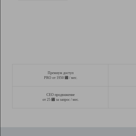
Рейтинг
Вывод и удержание в ТОП10 выдачи
поисковых систем
Инструменты
Разработчикам
Партнерская
программа
Помощь
Премиум доступ
⃏
PRO от 1950
/ мес.
СЕО продвижение
⃏
от 25
за запрос / мес.