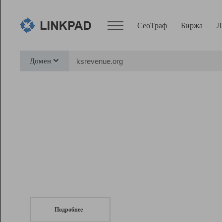
СеоТраф
Биржа
Л
Сервисы
Домен
СеоТраф
Монитор
Биржа
Pro
Линк+
СеоТраф
Запустите
продвижение сайта
c LinkPad.
Ресурсы
Вебмастер
Подробнее