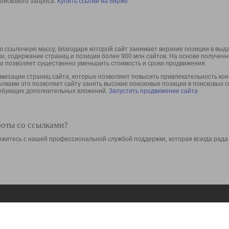
оискового запроса.
Купить ссылки на бирже
 ссылочную массу, благодаря которой сайт занимает верхние позиции в выд
ки, содержание страниц и позиции более 900 млн сайтов. На основе получе
то позволяет существенно уменьшить стоимость и сроки продвижения.
изации страниц сайта, которые позволяют повысить привлекательность конт
сылками это позволяет сайту занять высокие поисковые позиции в поисковых 
требующих дополнительных вложений.
Запустить продвижение сайта
боты со ссылками?
свяжитесь с нашей профессиональной службой поддержки, которая всегда рада
Ресурсы