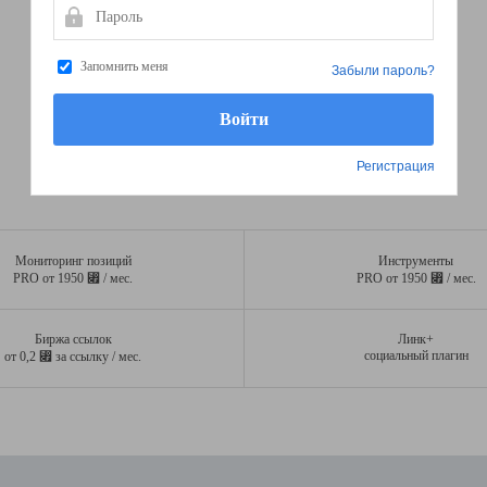
Пароль
Запомнить меня
Забыли пароль?
Регистрация
Мониторинг позиций
Инструменты
⃏
⃏
PRO от 1950
/ мес.
PRO от 1950
/ мес.
Биржа ссылок
Линк+
⃏
социальный плагин
от 0,2
за ссылку / мес.