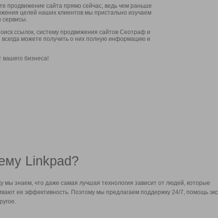
ите продвижение сайта прямо сейчас, ведь чем раньше
стижения целей наших клиентов мы пристально изучаем
 сервисы.
оиск ссылок, систему продвижения сайтов Сеотраф и
вы всегда можете получить о них полную информацию и
т вашего бизнеса!
ему Linkpad?
у мы знаем, что даже самая лучшая технология зависит от людей, которые
вают ее эффективность. Поэтому мы предлагаем поддержку 24/7, помощь экс
ругое.