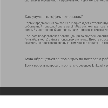
системах и улучшению их эффективности для конкретного п
Как улучшить эффект от ссылок?
Сервис продвижения сайтов СеоТраф создает естественную
собственной поисковой системы LinkPad отслеживает ссыл
полный и достоверный анализ выдачи поисковых систем, ч
СеоТраф предоставляет рекомендации по внутренней оптим
(кликабельность) сайта в поисковых системах. Вместе со с
чем больше поискового трафика, тем больше продаж, не 
Куда обращаться за помощью по вопросам ра
Если у вас есть вопросы относительно сервисов Linkpad, 
О Linkpad
Поддержка