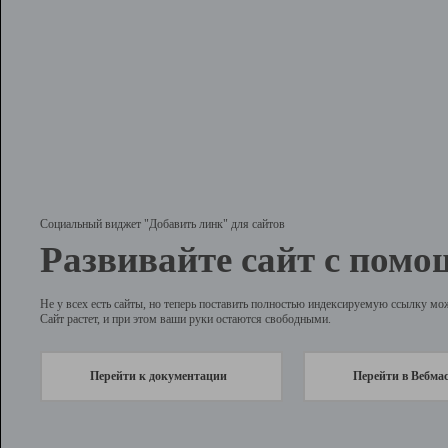
Социальный виджет "Добавить линк" для сайтов
Развивайте сайт с помо
Не у всех есть сайты, но теперь поставить полностью индексируемую ссылку мо
Сайт растет, и при этом ваши руки остаются свободными.
Перейти к документации
Перейти в Вебма