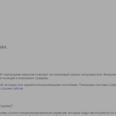
ах.
йт наилучшим образом отвечает на поисковый запрос пользователя. Внешние
и позиций и поискового трафика.
, которую они заработали различными способами. Поисковая система Linkpa
 ссылки сайтов
ссылок?
овку ссылок специализированным сервисам, которые будут вести работу по 