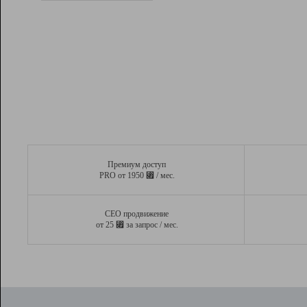
Рейтинг
Вывод и удержание в ТОП10 выдачи
поисковых систем
Инструменты
Разработчикам
Партнерская
программа
Помощь
Премиум доступ
⃏
PRO от 1950
/ мес.
СЕО продвижение
⃏
от 25
за запрос / мес.