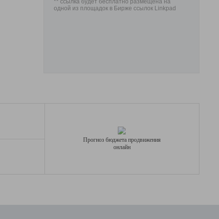
** ссылка будет бесплатно размещена на
одной из площадок в Бирже ссылок Linkpad
Прогноз бюджета продвижения
онлайн