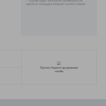
** ссылка будет бесплатно размещена на
одной из площадок в Бирже ссылок Linkpad
Прогноз бюджета продвижения
онлайн