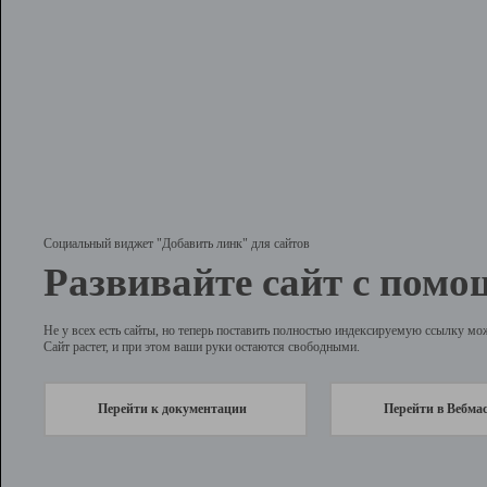
Социальный виджет "Добавить линк" для сайтов
Развивайте сайт с помо
Не у всех есть сайты, но теперь поставить полностью индексируемую ссылку мо
Сайт растет, и при этом ваши руки остаются свободными.
Перейти к документации
Перейти в Вебма