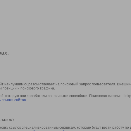
ах.
йт наилучшим образом отвечает на поисковый запрос пользователя. Внешние
и позиций и поискового трафика.
, которую они заработали различными способами. Поисковая система Linkpa
 ссылки сайтов
ссылок?
овку ссылок специализированным сервисам, которые будут вести работу по 