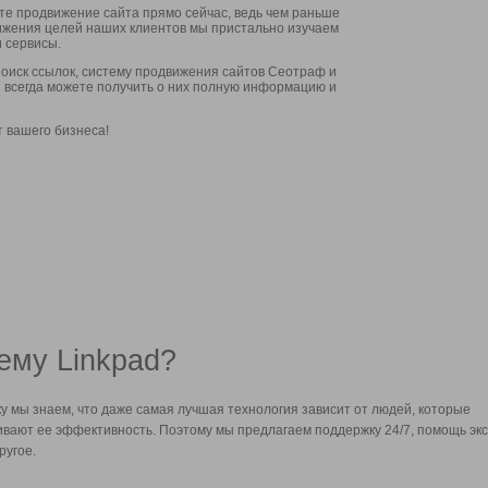
ите продвижение сайта прямо сейчас, ведь чем раньше
стижения целей наших клиентов мы пристально изучаем
 сервисы.
оиск ссылок, систему продвижения сайтов Сеотраф и
вы всегда можете получить о них полную информацию и
т вашего бизнеса!
ему Linkpad?
у мы знаем, что даже самая лучшая технология зависит от людей, которые
вают ее эффективность. Поэтому мы предлагаем поддержку 24/7, помощь экс
ругое.