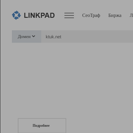
СеоТраф
Биржа
Л
Сервисы
Домен
СеоТраф
Монитор
Биржа
Pro
Линк+
СеоТраф
Запустите
продвижение сайта
c LinkPad.
Ресурсы
Вебмастер
Подробнее