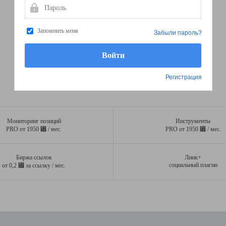
Пароль
Запомнить меня
Забыли пароль?
Регистрация
Мониторинг позиций
Инструменты
⃏
⃏
PRO от 1950
/ мес.
PRO от 1950
/ мес.
Биржа ссылок
Линк+
⃏
социальный плагин
от 0,2
за ссылку / мес.