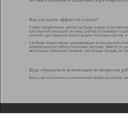
системах и улучшению их эффективности для конкретного п
Как улучшить эффект от ссылок?
Сервис продвижения сайтов СеоТраф создает естественную
собственной поисковой системы LinkPad отслеживает ссыл
полный и достоверный анализ выдачи поисковых систем, ч
СеоТраф предоставляет рекомендации по внутренней оптим
(кликабельность) сайта в поисковых системах. Вместе со с
чем больше поискового трафика, тем больше продаж, не 
Куда обращаться за помощью по вопросам ра
Если у вас есть вопросы относительно сервисов Linkpad, 
О Linkpad
Поддержка