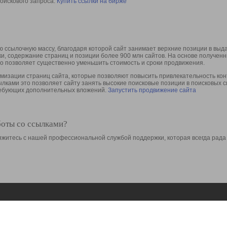
оискового запроса.
Купить ссылки на бирже
 ссылочную массу, благодаря которой сайт занимает верхние позиции в выд
ки, содержание страниц и позиции более 900 млн сайтов. На основе получе
то позволяет существенно уменьшить стоимость и сроки продвижения.
изации страниц сайта, которые позволяют повысить привлекательность конт
сылками это позволяет сайту занять высокие поисковые позиции в поисковых 
требующих дополнительных вложений.
Запустить продвижение сайта
боты со ссылками?
свяжитесь с нашей профессиональной службой поддержки, которая всегда рада
Ресурсы