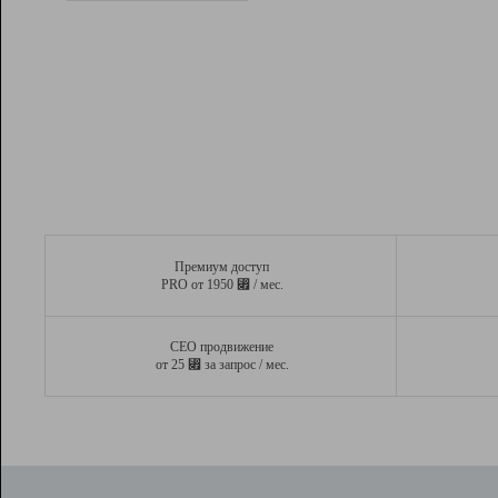
Рейтинг
Вывод и удержание в ТОП10 выдачи
поисковых систем
Инструменты
Разработчикам
Партнерская
программа
Помощь
Премиум доступ
⃏
PRO от 1950
/ мес.
СЕО продвижение
⃏
от 25
за запрос / мес.