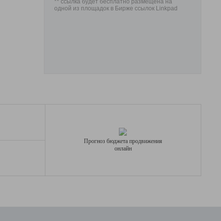
** ссылка будет бесплатно размещена на
одной из площадок в Бирже ссылок Linkpad
Прогноз бюджета продвижения
онлайн