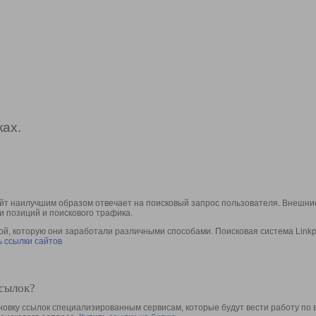
ах.
йт наилучшим образом отвечает на поисковый запрос пользователя. Внешние
и позиций и поискового трафика.
, которую они заработали различными способами. Поисковая система Linkpa
 ссылки сайтов
ссылок?
овку ссылок специализированным сервисам, которые будут вести работу по 