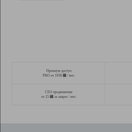
Рейтинг
Вывод и удержание в ТОП10 выдачи
поисковых систем
Инструменты
Разработчикам
Партнерская
программа
Помощь
Премиум доступ
⃏
PRO от 1950
/ мес.
СЕО продвижение
⃏
от 25
за запрос / мес.