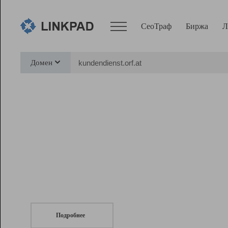
СеоТраф
Биржа
Л
Сервисы
Домен
СеоТраф
Монитор
Биржа
Pro
Линк+
СеоТраф
Запустите
продвижение сайта
c LinkPad.
Ресурсы
Вебмастер
Подробнее