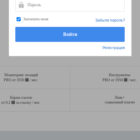
Пароль
Запомнить меня
Забыли пароль?
Регистрация
Мониторинг позиций
Инструменты
⃏
⃏
PRO от 1950
/ мес.
PRO от 1950
/ мес.
Биржа ссылок
Линк+
⃏
социальный плагин
от 0,2
за ссылку / мес.