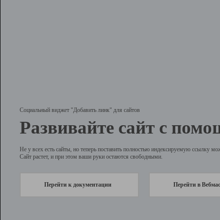
Социальный виджет "Добавить линк" для сайтов
Развивайте сайт с помо
Не у всех есть сайты, но теперь поставить полностью индексируемую ссылку мо
Сайт растет, и при этом ваши руки остаются свободными.
Перейти к документации
Перейти в Вебма