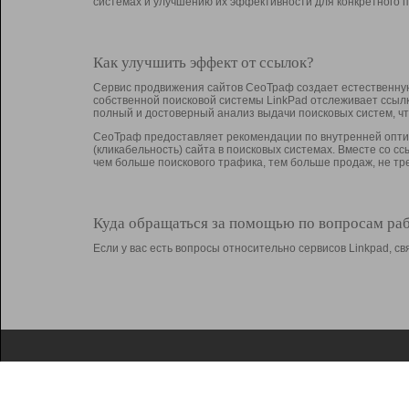
системах и улучшению их эффективности для конкретного п
Как улучшить эффект от ссылок?
Сервис продвижения сайтов СеоТраф создает естественную
собственной поисковой системы LinkPad отслеживает ссыл
полный и достоверный анализ выдачи поисковых систем, ч
СеоТраф предоставляет рекомендации по внутренней оптим
(кликабельность) сайта в поисковых системах. Вместе со с
чем больше поискового трафика, тем больше продаж, не 
Куда обращаться за помощью по вопросам ра
Если у вас есть вопросы относительно сервисов Linkpad, 
О Linkpad
Поддержка