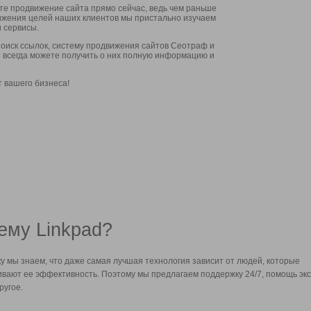
ите продвижение сайта прямо сейчас, ведь чем раньше
стижения целей наших клиентов мы пристально изучаем
 сервисы.
оиск ссылок, систему продвижения сайтов Сеотраф и
вы всегда можете получить о них полную информацию и
т вашего бизнеса!
ему Linkpad?
у мы знаем, что даже самая лучшая технология зависит от людей, которые
вают ее эффективность. Поэтому мы предлагаем поддержку 24/7, помощь экс
ругое.