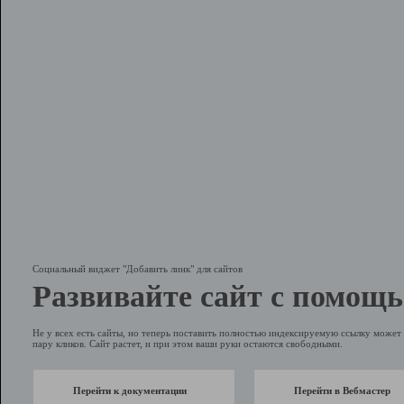
Социальный виджет "Добавить линк" для сайтов
Развивайте сайт с помощь
Не у всех есть сайты, но теперь поставить полностью индексируемую ссылку может 
пару кликов. Сайт растет, и при этом ваши руки остаются свободными.
Перейти к документации
Перейти в Вебмастер