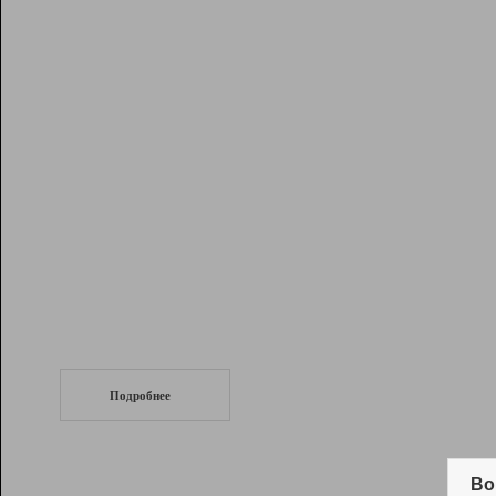
Рейтинг
Инструменты
Разработчикам
Партнерская
программа
Помощь
СеоТраф
Запустите
продвижение сайта
c LinkPad.
Подробнее
Вывод и удержание в ТОП10 выдачи
поисковых систем
Во