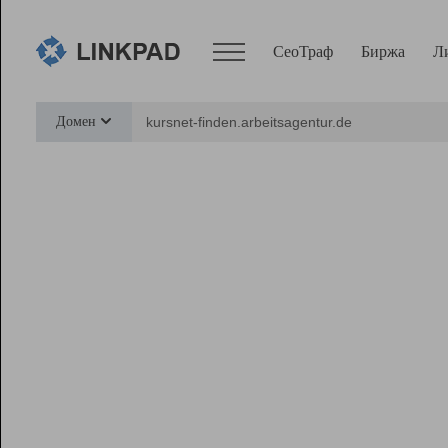
СеоТраф
Биржа
Л
Сервисы
Домен
СеоТраф
Монитор
Биржа
Pro
Линк+
Ресурсы
Вебмастер