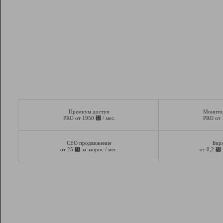
Премиум доступ
Монито
⃏
PRO от 1950
/ мес.
PRO от
СЕО продвижение
Бир
⃏
⃏
от 25
за запрос / мес.
от 0,2