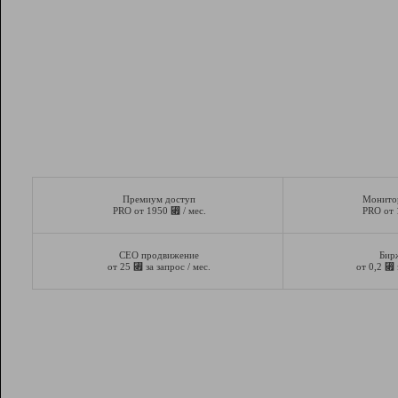
Премиум доступ
Монито
⃏
PRO от 1950
/ мес.
PRO от
СЕО продвижение
Бир
⃏
⃏
от 25
за запрос / мес.
от 0,2