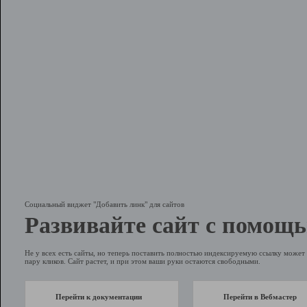
Социальный виджет "Добавить линк" для сайтов
Развивайте сайт с помощь
Не у всех есть сайты, но теперь поставить полностью индексируемую ссылку может 
пару кликов. Сайт растет, и при этом ваши руки остаются свободными.
Перейти к документации
Перейти в Вебмастер