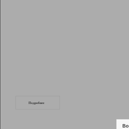
Рейтинг
Инструменты
Разработчикам
Партнерская
программа
Помощь
СеоТраф
Запустите
продвижение сайта
c LinkPad.
Подробнее
Вывод и удержание в ТОП10 выдачи
поисковых систем
Во