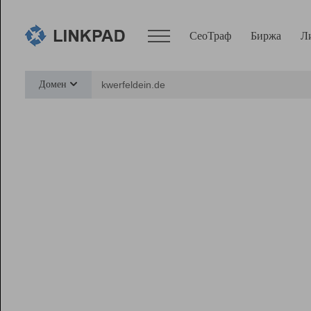
СеоТраф
Биржа
Л
Сервисы
Домен
СеоТраф
Монитор
Биржа
Pro
Линк+
Ресурсы
Вебмастер