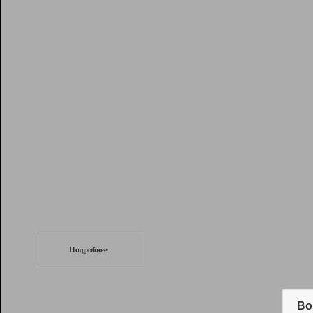
Рейтинг
Инструменты
Разработчикам
Партнерская
программа
Помощь
СеоТраф
Запустите
продвижение сайта
c LinkPad.
Подробнее
Вывод и удержание в ТОП10 выдачи
поисковых систем
Во