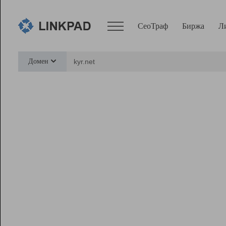
СеоТраф
Биржа
Л
Сервисы
Домен
СеоТраф
Монитор
Биржа
Pro
Линк+
Ресурсы
Вебмастер