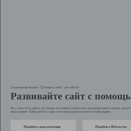
Социальный виджет "Добавить линк" для сайтов
Развивайте сайт с помощь
Не у всех есть сайты, но теперь поставить полностью индексируемую ссылку может 
пару кликов. Сайт растет, и при этом ваши руки остаются свободными.
Перейти к документации
Перейти в Вебмастер