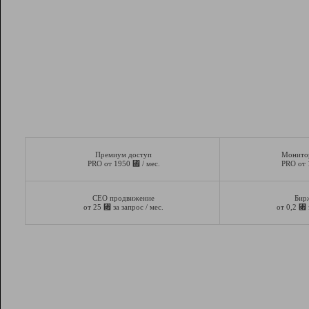
Премиум доступ
Монито
⃏
PRO от 1950
/ мес.
PRO от
СЕО продвижение
Бир
⃏
⃏
от 25
за запрос / мес.
от 0,2