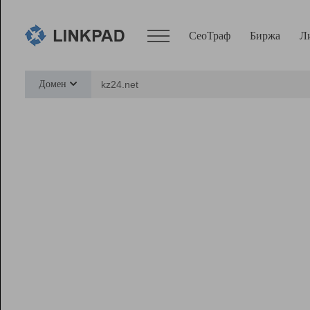
СеоТраф
Биржа
Л
Сервисы
Домен
СеоТраф
Монитор
Биржа
Pro
Линк+
Ресурсы
Вебмастер