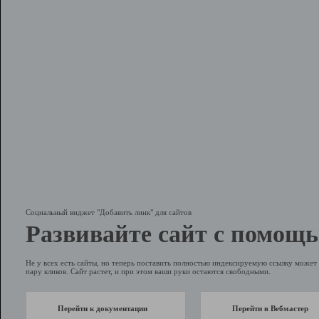
Социальный виджет "Добавить линк" для сайтов
Развивайте сайт с помощь
Не у всех есть сайты, но теперь поставить полностью индексируемую ссылку может 
пару кликов. Сайт растет, и при этом ваши руки остаются свободными.
Перейти к документации
Перейти в Вебмастер