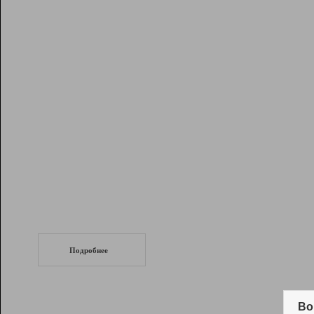
Рейтинг
Инструменты
Разработчикам
Партнерская
программа
Помощь
СеоТраф
Запустите
продвижение сайта
c LinkPad.
Подробнее
Вывод и удержание в ТОП10 выдачи
поисковых систем
Во