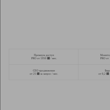
Премиум доступ
Монито
⃏
PRO от 1950
/ мес.
PRO от
СЕО продвижение
Бир
⃏
⃏
от 25
за запрос / мес.
от 0,2