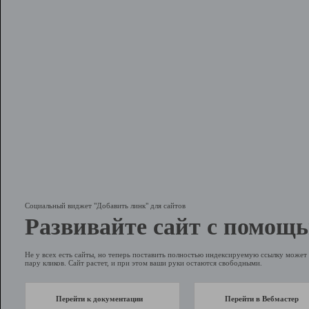
Социальный виджет "Добавить линк" для сайтов
Развивайте сайт с помощь
Не у всех есть сайты, но теперь поставить полностью индексируемую ссылку может 
пару кликов. Сайт растет, и при этом ваши руки остаются свободными.
Перейти к документации
Перейти в Вебмастер