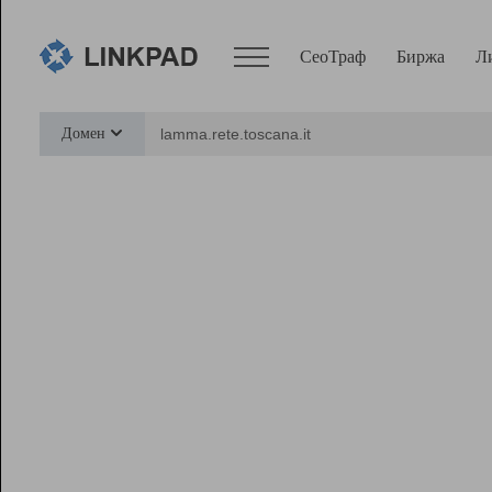
СеоТраф
Биржа
Л
Сервисы
Домен
СеоТраф
Монитор
Биржа
Pro
Линк+
Ресурсы
Вебмастер