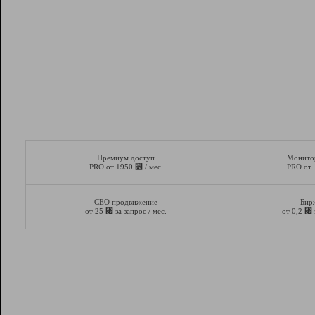
Премиум доступ
Монито
⃏
PRO от 1950
/ мес.
PRO от
СЕО продвижение
Бир
⃏
⃏
от 25
за запрос / мес.
от 0,2