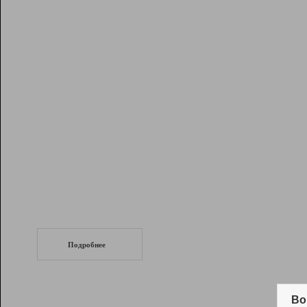
Рейтинг
Инструменты
Разработчикам
Партнерская
программа
Помощь
СеоТраф
Запустите
продвижение сайта
c LinkPad.
Подробнее
Вывод и удержание в ТОП10 выдачи
поисковых систем
Во