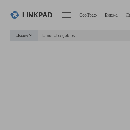
СеоТраф
Биржа
Л
Сервисы
Домен
СеоТраф
Монитор
Биржа
Pro
Линк+
Ресурсы
Вебмастер