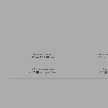
Премиум доступ
Монито
⃏
PRO от 1950
/ мес.
PRO от
СЕО продвижение
Бир
⃏
⃏
от 25
за запрос / мес.
от 0,2