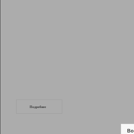
Рейтинг
Инструменты
Разработчикам
Партнерская
программа
Помощь
СеоТраф
Запустите
продвижение сайта
c LinkPad.
Подробнее
Вывод и удержание в ТОП10 выдачи
поисковых систем
Во