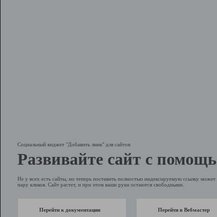
Социальный виджет "Добавить линк" для сайтов
Развивайте сайт с помощь
Не у всех есть сайты, но теперь поставить полностью индексируемую ссылку может 
пару кликов. Сайт растет, и при этом ваши руки остаются свободными.
Перейти к документации
Перейти в Вебмастер