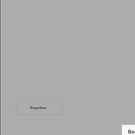
Рейтинг
Инструменты
Разработчикам
Партнерская
программа
Помощь
СеоТраф
Запустите
продвижение сайта
c LinkPad.
Подробнее
Вывод и удержание в ТОП10 выдачи
поисковых систем
Во