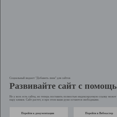
Социальный виджет "Добавить линк" для сайтов
Развивайте сайт с помощь
Не у всех есть сайты, но теперь поставить полностью индексируемую ссылку может 
пару кликов. Сайт растет, и при этом ваши руки остаются свободными.
Перейти к документации
Перейти в Вебмастер