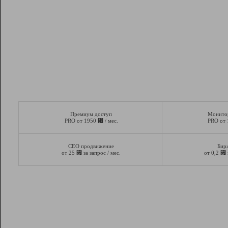
Премиум доступ
Монито
⃏
PRO от 1950
/ мес.
PRO от
СЕО продвижение
Бир
⃏
⃏
от 25
за запрос / мес.
от 0,2