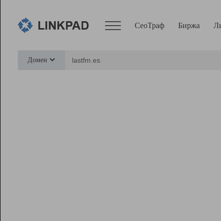
СеоТраф
Биржа
Л
Сервисы
Домен
СеоТраф
Монитор
Биржа
Pro
Линк+
Ресурсы
Вебмастер