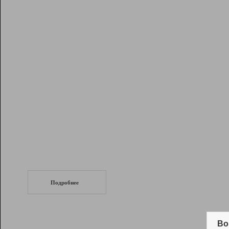
Рейтинг
Инструменты
Разработчикам
Партнерская
программа
Помощь
СеоТраф
Запустите
продвижение сайта
c LinkPad.
Подробнее
Вывод и удержание в ТОП10 выдачи
поисковых систем
Во