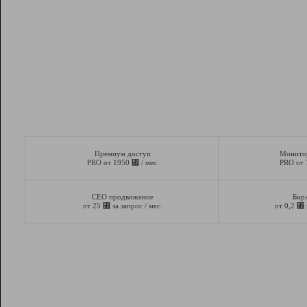
Премиум доступ
Монито
⃏
PRO от 1950
/ мес.
PRO от
СЕО продвижение
Бир
⃏
⃏
от 25
за запрос / мес.
от 0,2