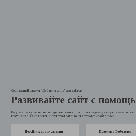
Социальный виджет "Добавить линк" для сайтов
Развивайте сайт с помощь
Не у всех есть сайты, но теперь поставить полностью индексируемую ссылку может 
пару кликов. Сайт растет, и при этом ваши руки остаются свободными.
Перейти к документации
Перейти в Вебмастер