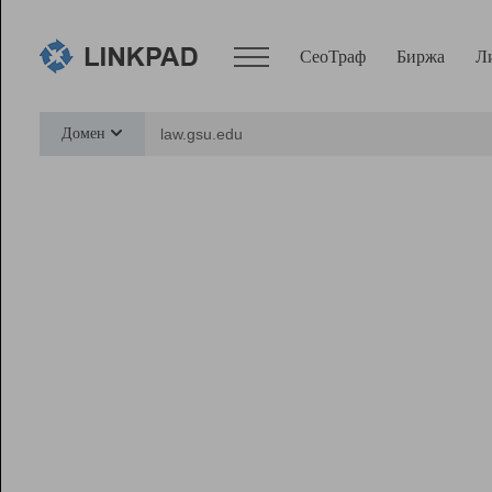
СеоТраф
Биржа
Л
Сервисы
Домен
СеоТраф
Монитор
Биржа
Pro
Линк+
Ресурсы
Вебмастер