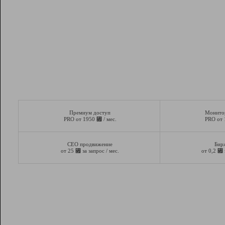
Премиум доступ
Монито
⃏
PRO от 1950
/ мес.
PRO от
СЕО продвижение
Бир
⃏
⃏
от 25
за запрос / мес.
от 0,2