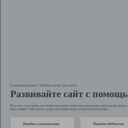
Социальный виджет "Добавить линк" для сайтов
Развивайте сайт с помощь
Не у всех есть сайты, но теперь поставить полностью индексируемую ссылку может 
пару кликов. Сайт растет, и при этом ваши руки остаются свободными.
Перейти к документации
Перейти в Вебмастер