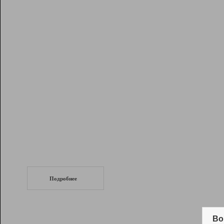
Рейтинг
Инструменты
Разработчикам
Партнерская
программа
Помощь
СеоТраф
Запустите
продвижение сайта
c LinkPad.
Подробнее
Вывод и удержание в ТОП10 выдачи
поисковых систем
Во