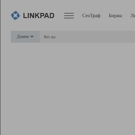
СеоТраф
Биржа
Л
Сервисы
Домен
СеоТраф
Монитор
Биржа
Pro
Линк+
Ресурсы
Вебмастер