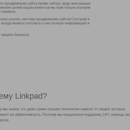
ите продвижение сайта прямо сейчас, ведь чем раньше
стижения целей наших клиентов мы пристально изучаем
 сервисы.
оиск ссылок, систему продвижения сайтов Сеотраф и
вы всегда можете получить о них полную информацию и
т вашего бизнеса!
ему Linkpad?
у мы знаем, что даже самая лучшая технология зависит от людей, которые
вают ее эффективность. Поэтому мы предлагаем поддержку 24/7, помощь экс
ругое.