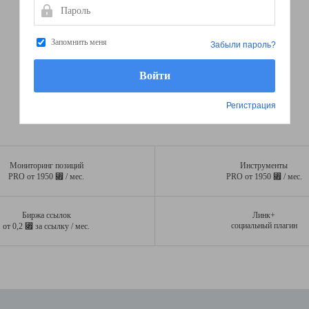
Пароль
Запомнить меня
Забыли пароль?
Регистрация
Мониторинг позиций
Инструменты
⃏
⃏
PRO от 1950
/ мес.
PRO от 1950
/ мес.
Биржа ссылок
Линк+
⃏
социальный плагин
от 0,2
за ссылку / мес.