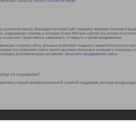
оискового запроса.
Купить ссылки на бирже
 ссылочную массу, благодаря которой сайт занимает верхние позиции в выд
ки, содержание страниц и позиции более 900 млн сайтов. На основе получе
то позволяет существенно уменьшить стоимость и сроки продвижения.
изации страниц сайта, которые позволяют повысить привлекательность конт
сылками это позволяет сайту занять высокие поисковые позиции в поисковых 
требующих дополнительных вложений.
Запустить продвижение сайта
боты со ссылками?
свяжитесь с нашей профессиональной службой поддержки, которая всегда рада
Ресурсы