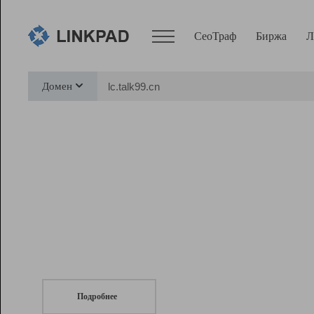
СеоТраф
Биржа
Л
Сервисы
Домен
СеоТраф
Монитор
Биржа
Pro
Линк+
СеоТраф
Запустите
продвижение сайта
c LinkPad.
Ресурсы
Вебмастер
Подробнее