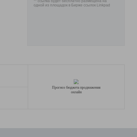
** ссылка будет бесплатно размещена на
одной из площадок в Бирже ссылок Linkpad
Прогноз бюджета продвижения
онлайн