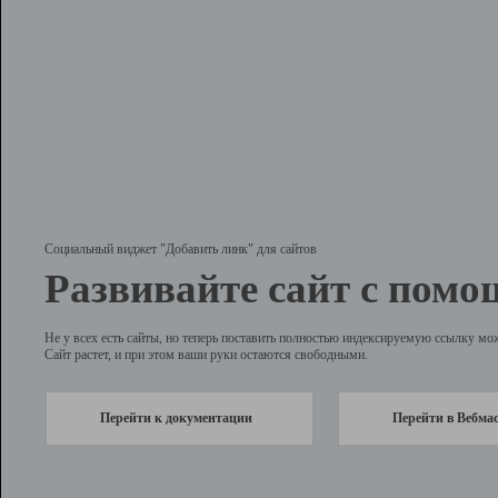
Социальный виджет "Добавить линк" для сайтов
Развивайте сайт с помо
Не у всех есть сайты, но теперь поставить полностью индексируемую ссылку мо
Сайт растет, и при этом ваши руки остаются свободными.
Перейти к документации
Перейти в Вебма