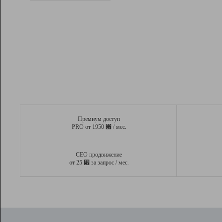
Рейтинг
Вывод и удержание в ТОП10 выдачи
поисковых систем
Инструменты
Разработчикам
Партнерская
программа
Помощь
Премиум доступ
⃏
PRO от 1950
/ мес.
СЕО продвижение
⃏
от 25
за запрос / мес.