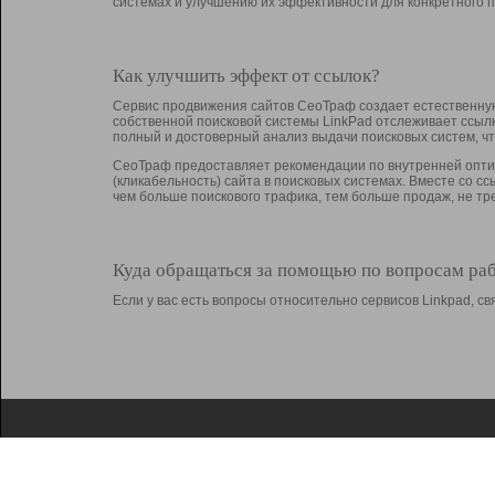
системах и улучшению их эффективности для конкретного п
Как улучшить эффект от ссылок?
Сервис продвижения сайтов СеоТраф создает естественную
собственной поисковой системы LinkPad отслеживает ссыл
полный и достоверный анализ выдачи поисковых систем, ч
СеоТраф предоставляет рекомендации по внутренней оптим
(кликабельность) сайта в поисковых системах. Вместе со с
чем больше поискового трафика, тем больше продаж, не 
Куда обращаться за помощью по вопросам ра
Если у вас есть вопросы относительно сервисов Linkpad, 
О Linkpad
Поддержка