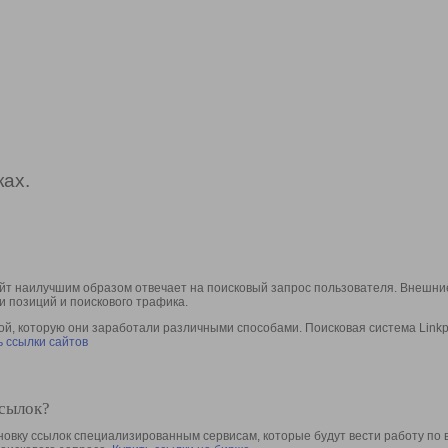
ах.
йт наилучшим образом отвечает на поисковый запрос пользователя. Внешние
и позиций и поискового трафика.
, которую они заработали различными способами. Поисковая система Linkpa
 ссылки сайтов
ссылок?
овку ссылок специализированным сервисам, которые будут вести работу по 