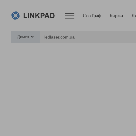
СеоТраф
Биржа
Л
Сервисы
Домен
СеоТраф
Монитор
Биржа
Pro
Линк+
Ресурсы
Вебмастер