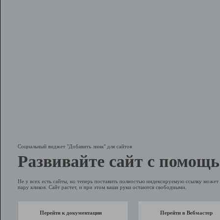
Социальный виджет "Добавить линк" для сайтов
Развивайте сайт с помощь
Не у всех есть сайты, но теперь поставить полностью индексируемую ссылку может 
пару кликов. Сайт растет, и при этом ваши руки остаются свободными.
Перейти к документации
Перейти в Вебмастер