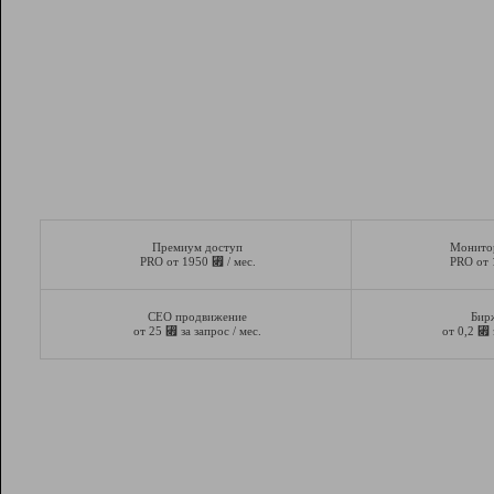
Премиум доступ
Монито
⃏
PRO от 1950
/ мес.
PRO от
СЕО продвижение
Бир
⃏
⃏
от 25
за запрос / мес.
от 0,2