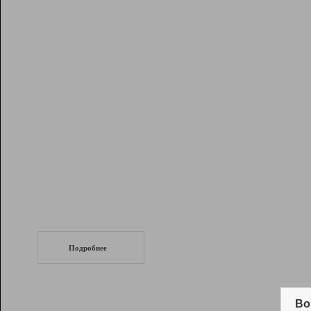
Рейтинг
Инструменты
Разработчикам
Партнерская
программа
Помощь
СеоТраф
Запустите
продвижение сайта
c LinkPad.
Подробнее
Вывод и удержание в ТОП10 выдачи
поисковых систем
Во