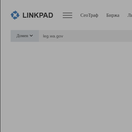
СеоТраф
Биржа
Л
Сервисы
Домен
СеоТраф
Монитор
Биржа
Pro
Линк+
Ресурсы
Вебмастер