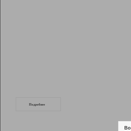
Рейтинг
Инструменты
Разработчикам
Партнерская
программа
Помощь
СеоТраф
Запустите
продвижение сайта
c LinkPad.
Подробнее
Вывод и удержание в ТОП10 выдачи
поисковых систем
Во