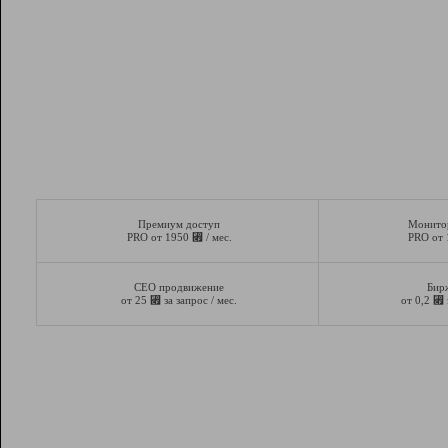
Премиум доступ
Монито
⃏
PRO от 1950
/ мес.
PRO от
СЕО продвижение
Бир
⃏
⃏
от 25
за запрос / мес.
от 0,2