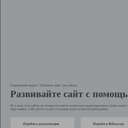
Социальный виджет "Добавить линк" для сайтов
Развивайте сайт с помощь
Не у всех есть сайты, но теперь поставить полностью индексируемую ссылку может 
пару кликов. Сайт растет, и при этом ваши руки остаются свободными.
Перейти к документации
Перейти в Вебмастер