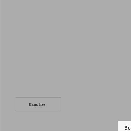
Рейтинг
Инструменты
Разработчикам
Партнерская
программа
Помощь
СеоТраф
Запустите
продвижение сайта
c LinkPad.
Подробнее
Вывод и удержание в ТОП10 выдачи
поисковых систем
Во