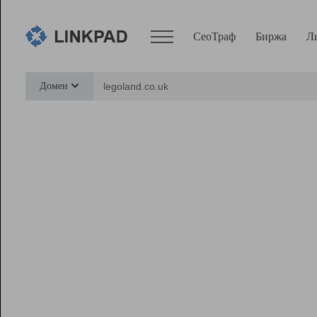
СеоТраф
Биржа
Л
Сервисы
Домен
СеоТраф
Монитор
Биржа
Pro
Линк+
Ресурсы
Вебмастер