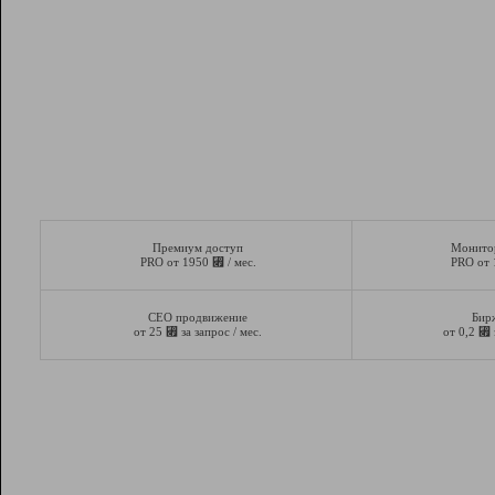
Премиум доступ
Монито
⃏
PRO от 1950
/ мес.
PRO от
СЕО продвижение
Бир
⃏
⃏
от 25
за запрос / мес.
от 0,2