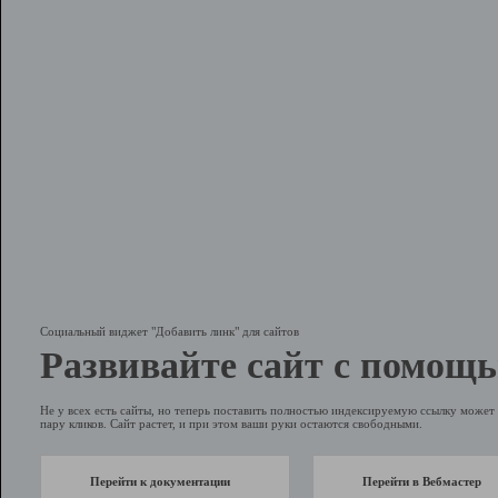
Социальный виджет "Добавить линк" для сайтов
Развивайте сайт с помощь
Не у всех есть сайты, но теперь поставить полностью индексируемую ссылку может 
пару кликов. Сайт растет, и при этом ваши руки остаются свободными.
Перейти к документации
Перейти в Вебмастер