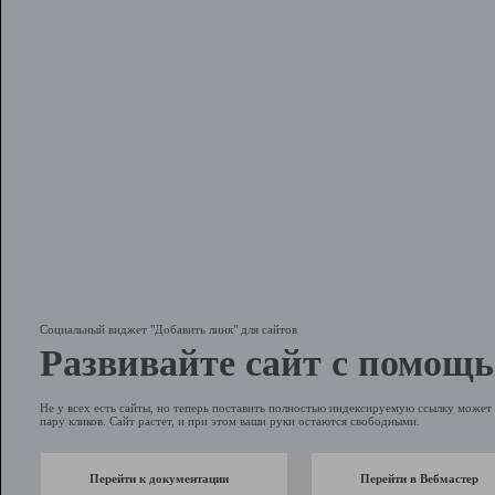
Социальный виджет "Добавить линк" для сайтов
Развивайте сайт с помощь
Не у всех есть сайты, но теперь поставить полностью индексируемую ссылку может 
пару кликов. Сайт растет, и при этом ваши руки остаются свободными.
Перейти к документации
Перейти в Вебмастер