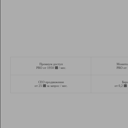
Премиум доступ
Монито
⃏
PRO от 1950
/ мес.
PRO от
СЕО продвижение
Бир
⃏
⃏
от 25
за запрос / мес.
от 0,2