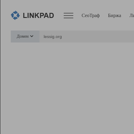
СеоТраф
Биржа
Л
Сервисы
Домен
СеоТраф
Монитор
Биржа
Pro
Линк+
Ресурсы
Вебмастер