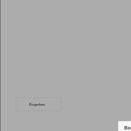
Рейтинг
Инструменты
Разработчикам
Партнерская
программа
Помощь
СеоТраф
Запустите
продвижение сайта
c LinkPad.
Подробнее
Вывод и удержание в ТОП10 выдачи
поисковых систем
Во