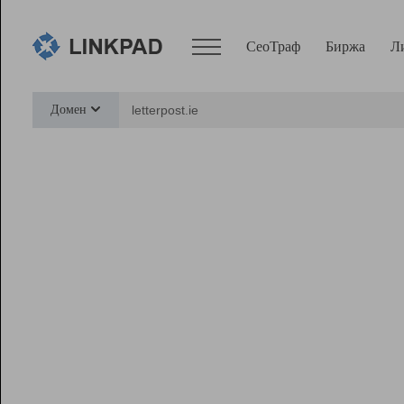
СеоТраф
Биржа
Л
Сервисы
Домен
СеоТраф
Монитор
Биржа
Pro
Линк+
Ресурсы
Вебмастер