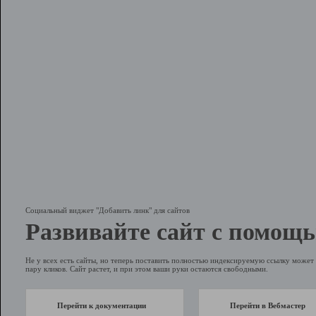
Социальный виджет "Добавить линк" для сайтов
Развивайте сайт с помощь
Не у всех есть сайты, но теперь поставить полностью индексируемую ссылку может 
пару кликов. Сайт растет, и при этом ваши руки остаются свободными.
Перейти к документации
Перейти в Вебмастер