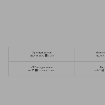
Премиум доступ
Монито
⃏
PRO от 1950
/ мес.
PRO от
СЕО продвижение
Бир
⃏
⃏
от 25
за запрос / мес.
от 0,2