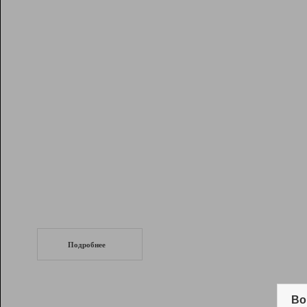
Рейтинг
Инструменты
Разработчикам
Партнерская
программа
Помощь
СеоТраф
Запустите
продвижение сайта
c LinkPad.
Подробнее
Вывод и удержание в ТОП10 выдачи
поисковых систем
Во