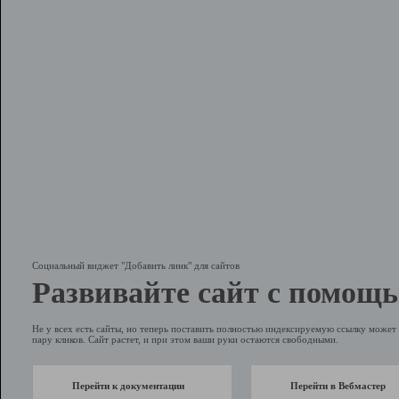
Социальный виджет "Добавить линк" для сайтов
Развивайте сайт с помощь
Не у всех есть сайты, но теперь поставить полностью индексируемую ссылку может 
пару кликов. Сайт растет, и при этом ваши руки остаются свободными.
Перейти к документации
Перейти в Вебмастер