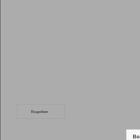
Рейтинг
Инструменты
Разработчикам
Партнерская
программа
Помощь
СеоТраф
Запустите
продвижение сайта
c LinkPad.
Подробнее
Вывод и удержание в ТОП10 выдачи
поисковых систем
Во