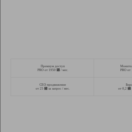
Премиум доступ
Монито
⃏
PRO от 1950
/ мес.
PRO от
СЕО продвижение
Бир
⃏
⃏
от 25
за запрос / мес.
от 0,2