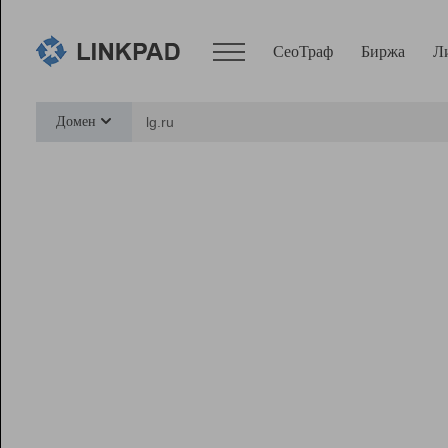
СеоТраф
Биржа
Л
Сервисы
Домен
СеоТраф
Монитор
Биржа
Pro
Линк+
Ресурсы
Вебмастер