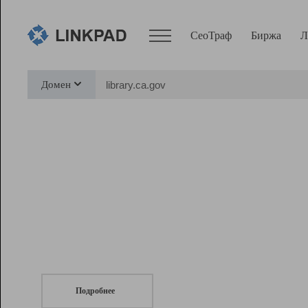
СеоТраф
Биржа
Л
Сервисы
Домен
СеоТраф
Монитор
Биржа
Pro
Линк+
СеоТраф
Запустите
продвижение сайта
c LinkPad.
Ресурсы
Вебмастер
Подробнее