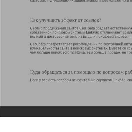
системах и улучшению их эффективности для конкретного п
Как улучшить эффект от ссылок?
Сервис продвижения сайтов СеоТраф создает естественную
собственной поисковой системы LinkPad отслеживает ссыл
полный и достоверный анализ выдачи поисковых систем, ч
СеоТраф предоставляет рекомендации по внутренней оптим
(кликабельность) сайта в поисковых системах. Вместе со с
чем больше поискового трафика, тем больше продаж, не 
Куда обращаться за помощью по вопросам ра
Если у вас есть вопросы относительно сервисов Linkpad, 
О Linkpad
Поддержка