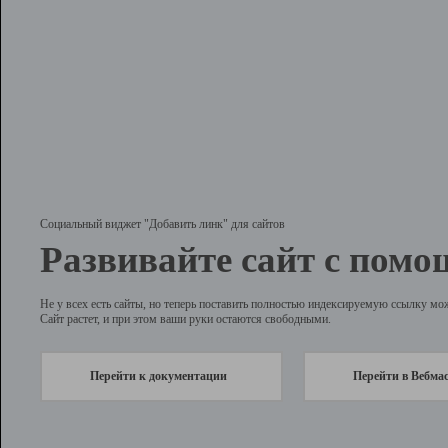
Социальный виджет "Добавить линк" для сайтов
Развивайте сайт с помо
Не у всех есть сайты, но теперь поставить полностью индексируемую ссылку мо
Сайт растет, и при этом ваши руки остаются свободными.
Перейти к документации
Перейти в Вебма