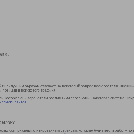
ах.
йт наилучшим образом отвечает на поисковый запрос пользователя. Внешние
и позиций и поискового трафика.
, которую они заработали различными способами. Поисковая система Linkpa
 ссылки сайтов
ссылок?
овку ссылок специализированным сервисам, которые будут вести работу по 