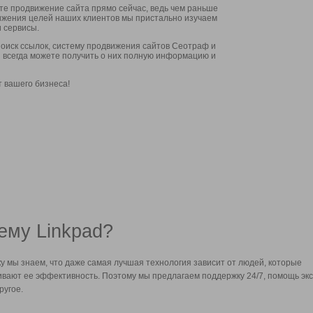
ите продвижение сайта прямо сейчас, ведь чем раньше
стижения целей наших клиентов мы пристально изучаем
 сервисы.
оиск ссылок, систему продвижения сайтов Сеотраф и
вы всегда можете получить о них полную информацию и
т вашего бизнеса!
ему Linkpad?
у мы знаем, что даже самая лучшая технология зависит от людей, которые
вают ее эффективность. Поэтому мы предлагаем поддержку 24/7, помощь экс
ругое.