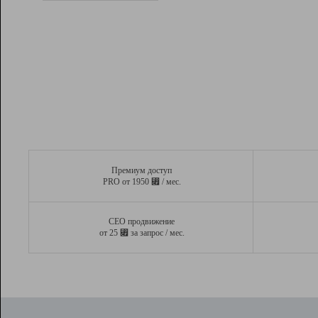
Рейтинг
Вывод и удержание в ТОП10 выдачи
поисковых систем
Инструменты
Разработчикам
Партнерская
программа
Помощь
Премиум доступ
⃏
PRO от 1950
/ мес.
СЕО продвижение
⃏
от 25
за запрос / мес.