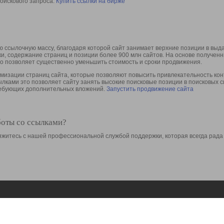
оискового запроса.
Купить ссылки на бирже
 ссылочную массу, благодаря которой сайт занимает верхние позиции в выд
ки, содержание страниц и позиции более 900 млн сайтов. На основе получе
то позволяет существенно уменьшить стоимость и сроки продвижения.
изации страниц сайта, которые позволяют повысить привлекательность конт
сылками это позволяет сайту занять высокие поисковые позиции в поисковых 
требующих дополнительных вложений.
Запустить продвижение сайта
боты со ссылками?
свяжитесь с нашей профессиональной службой поддержки, которая всегда рада
Ресурсы