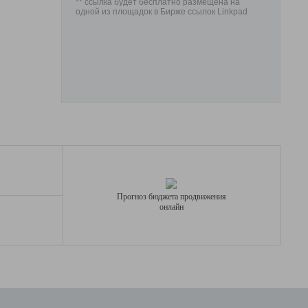
** ссылка будет бесплатно размещена на
одной из площадок в Бирже ссылок Linkpad
Прогноз бюджета продвижения
онлайн