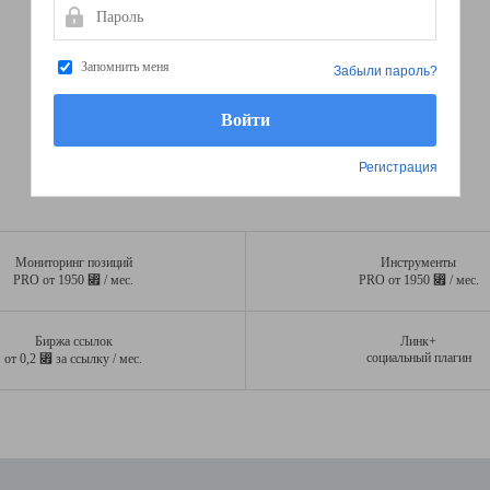
Пароль
Запомнить меня
Забыли пароль?
Регистрация
Мониторинг позиций
Инструменты
⃏
⃏
PRO от 1950
/ мес.
PRO от 1950
/ мес.
Биржа ссылок
Линк+
⃏
социальный плагин
от 0,2
за ссылку / мес.