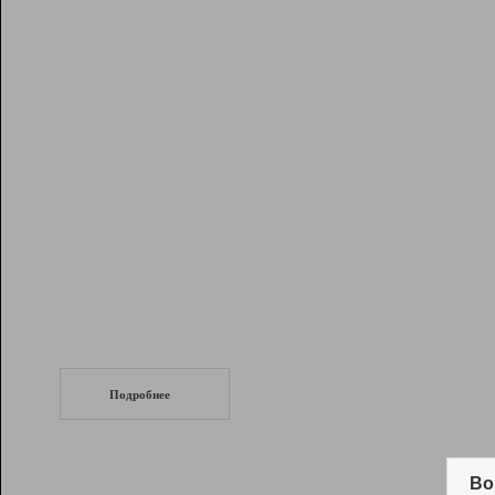
Рейтинг
Инструменты
Разработчикам
Партнерская
программа
Помощь
СеоТраф
Запустите
продвижение сайта
c LinkPad.
Подробнее
Вывод и удержание в ТОП10 выдачи
поисковых систем
Во