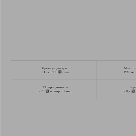
Премиум доступ
Монито
⃏
PRO от 1950
/ мес.
PRO от
СЕО продвижение
Бир
⃏
⃏
от 25
за запрос / мес.
от 0,2