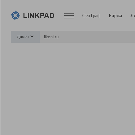
СеоТраф
Биржа
Л
Сервисы
Домен
СеоТраф
Монитор
Биржа
Pro
Линк+
Ресурсы
Вебмастер