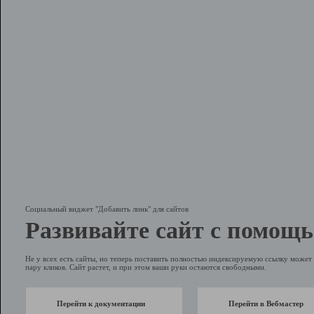
Социальный виджет "Добавить линк" для сайтов
Развивайте сайт с помощь
Не у всех есть сайты, но теперь поставить полностью индексируемую ссылку может 
пару кликов. Сайт растет, и при этом ваши руки остаются свободными.
Перейти к документации
Перейти в Вебмастер