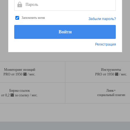
Пароль
Запомнить меня
Забыли пароль?
Регистрация
Мониторинг позиций
Инструменты
⃏
⃏
PRO от 1950
/ мес.
PRO от 1950
/ мес.
Биржа ссылок
Линк+
⃏
социальный плагин
от 0,2
за ссылку / мес.