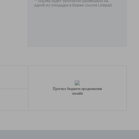
** ссылка будет бесплатно размещена на
одной из площадок в Бирже ссылок Linkpad
Прогноз бюджета продвижения
онлайн