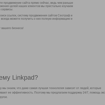
ите продвижение сайта прямо сейчас, ведь чем раньше
стижения целей наших клиентов мы пристально изучаем
 сервисы.
оиск ссылок, систему продвижения сайтов Сеотраф и
вы всегда можете получить о них полную информацию и
т вашего бизнеса!
ему Linkpad?
у мы знаем, что даже самая лучшая технология зависит от людей, которые
вают ее эффективность. Поэтому мы предлагаем поддержку 24/7, помощь экс
ругое.