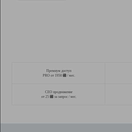
Рейтинг
Вывод и удержание в ТОП10 выдачи
поисковых систем
Инструменты
Разработчикам
Партнерская
программа
Помощь
Премиум доступ
⃏
PRO от 1950
/ мес.
СЕО продвижение
⃏
от 25
за запрос / мес.