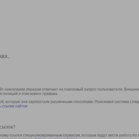
ах.
йт наилучшим образом отвечает на поисковый запрос пользователя. Внешние
и позиций и поискового трафика.
, которую они заработали различными способами. Поисковая система Linkpa
 ссылки сайтов
ссылок?
овку ссылок специализированным сервисам, которые будут вести работу по 