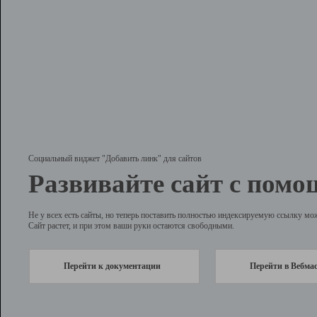
Социальный виджет "Добавить линк" для сайтов
Развивайте сайт с помо
Не у всех есть сайты, но теперь поставить полностью индексируемую ссылку мо
Сайт растет, и при этом ваши руки остаются свободными.
Перейти к документации
Перейти в Вебма