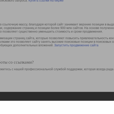
оискового запроса.
Купить ссылки на бирже
 ссылочную массу, благодаря которой сайт занимает верхние позиции в выд
ки, содержание страниц и позиции более 900 млн сайтов. На основе получе
то позволяет существенно уменьшить стоимость и сроки продвижения.
изации страниц сайта, которые позволяют повысить привлекательность конт
сылками это позволяет сайту занять высокие поисковые позиции в поисковых 
требующих дополнительных вложений.
Запустить продвижение сайта
боты со ссылками?
свяжитесь с нашей профессиональной службой поддержки, которая всегда рада
Ресурсы