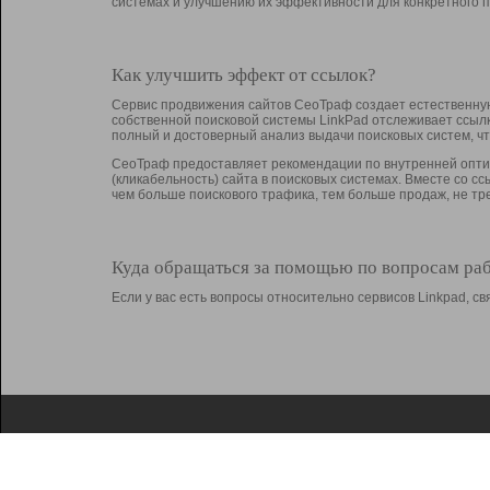
системах и улучшению их эффективности для конкретного п
Как улучшить эффект от ссылок?
Сервис продвижения сайтов СеоТраф создает естественную
собственной поисковой системы LinkPad отслеживает ссыл
полный и достоверный анализ выдачи поисковых систем, ч
СеоТраф предоставляет рекомендации по внутренней оптим
(кликабельность) сайта в поисковых системах. Вместе со с
чем больше поискового трафика, тем больше продаж, не 
Куда обращаться за помощью по вопросам ра
Если у вас есть вопросы относительно сервисов Linkpad, 
О Linkpad
Поддержка