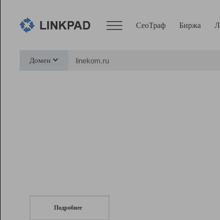
СеоТраф
Биржа
Л
Сервисы
Домен
СеоТраф
Монитор
Биржа
Pro
Линк+
СеоТраф
Запустите
продвижение сайта
c LinkPad.
Ресурсы
Вебмастер
Подробнее