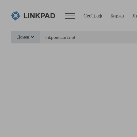
СеоТраф
Биржа
Л
Сервисы
Домен
СеоТраф
Монитор
Биржа
Pro
Линк+
Ресурсы
Вебмастер