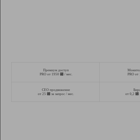
Премиум доступ
Монито
⃏
PRO от 1950
/ мес.
PRO от
СЕО продвижение
Бир
⃏
⃏
от 25
за запрос / мес.
от 0,2