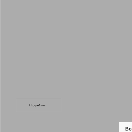
Рейтинг
Инструменты
Разработчикам
Партнерская
программа
Помощь
СеоТраф
Запустите
продвижение сайта
c LinkPad.
Подробнее
Вывод и удержание в ТОП10 выдачи
поисковых систем
Во