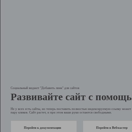
Социальный виджет "Добавить линк" для сайтов
Развивайте сайт с помощь
Не у всех есть сайты, но теперь поставить полностью индексируемую ссылку может 
пару кликов. Сайт растет, и при этом ваши руки остаются свободными.
Перейти к документации
Перейти в Вебмастер