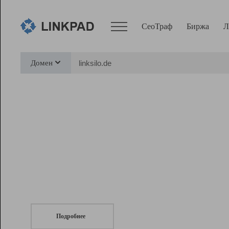
СеоТраф
Биржа
Л
Сервисы
Домен
СеоТраф
Монитор
Биржа
Pro
Линк+
СеоТраф
Запустите
продвижение сайта
c LinkPad.
Ресурсы
Вебмастер
Подробнее