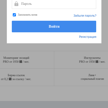
Пароль
Запомнить меня
Забыли пароль?
Регистрация
Мониторинг позиций
Инструменты
⃏
⃏
PRO от 1950
/ мес.
PRO от 1950
/ мес.
Биржа ссылок
Линк+
⃏
социальный плагин
от 0,2
за ссылку / мес.