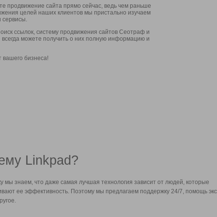
ите продвижение сайта прямо сейчас, ведь чем раньше
стижения целей наших клиентов мы пристально изучаем
 сервисы.
оиск ссылок, систему продвижения сайтов Сеотраф и
вы всегда можете получить о них полную информацию и
т вашего бизнеса!
ему Linkpad?
у мы знаем, что даже самая лучшая технология зависит от людей, которые
вают ее эффективность. Поэтому мы предлагаем поддержку 24/7, помощь экс
ругое.