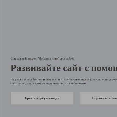
Социальный виджет "Добавить линк" для сайтов
Развивайте сайт с помо
Не у всех есть сайты, но теперь поставить полностью индексируемую ссылку мо
Сайт растет, и при этом ваши руки остаются свободными.
Перейти к документации
Перейти в Вебма