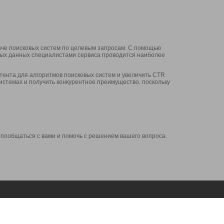
аче поисковых систем по целевым запросам. С помощью
нных данных специалистами сервиса проводится наиболее
ента для алгоритмов поисковых систем и увеличить CTR
системах и получить конкурентное преимущество, поскольку
 пообщаться с вами и помочь с решением вашего вопроса.
Аккаунт
Сервисы