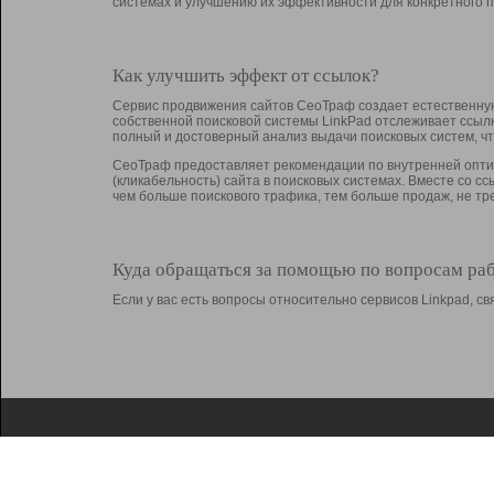
системах и улучшению их эффективности для конкретного п
Как улучшить эффект от ссылок?
Сервис продвижения сайтов СеоТраф создает естественную
собственной поисковой системы LinkPad отслеживает ссыл
полный и достоверный анализ выдачи поисковых систем, ч
СеоТраф предоставляет рекомендации по внутренней оптим
(кликабельность) сайта в поисковых системах. Вместе со с
чем больше поискового трафика, тем больше продаж, не 
Куда обращаться за помощью по вопросам ра
Если у вас есть вопросы относительно сервисов Linkpad, 
О Linkpad
Поддержка