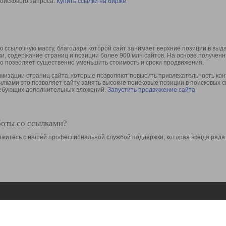
оискового запроса.
Купить ссылки на бирже
 ссылочную массу, благодаря которой сайт занимает верхние позиции в выд
ки, содержание страниц и позиции более 900 млн сайтов. На основе получе
то позволяет существенно уменьшить стоимость и сроки продвижения.
изации страниц сайта, которые позволяют повысить привлекательность конт
сылками это позволяет сайту занять высокие поисковые позиции в поисковых 
требующих дополнительных вложений.
Запустить продвижение сайта
боты со ссылками?
свяжитесь с нашей профессиональной службой поддержки, которая всегда рада
Ресурсы