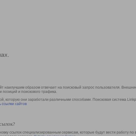
ах.
йт наилучшим образом отвечает на поисковый запрос пользователя. Внешние
и позиций и поискового трафика.
, которую они заработали различными способами. Поисковая система Linkpa
 ссылки сайтов
ссылок?
овку ссылок специализированным сервисам, которые будут вести работу по 