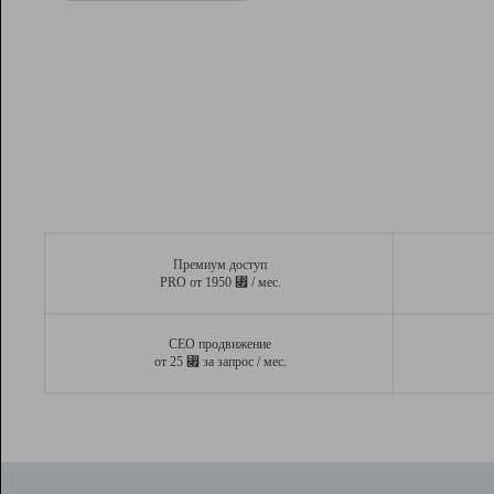
Рейтинг
Вывод и удержание в ТОП10 выдачи
поисковых систем
Инструменты
Разработчикам
Партнерская
программа
Помощь
Премиум доступ
⃏
PRO от 1950
/ мес.
СЕО продвижение
⃏
от 25
за запрос / мес.