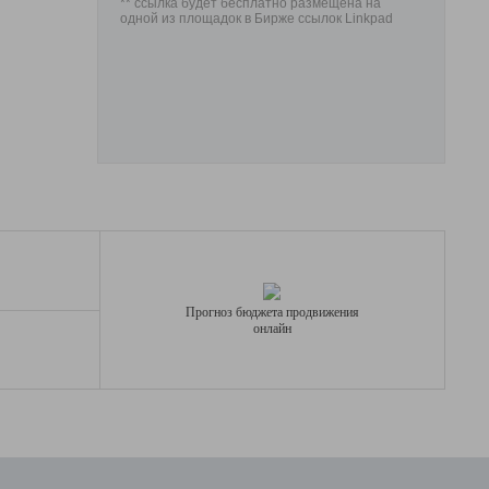
** ссылка будет бесплатно размещена на
одной из площадок в Бирже ссылок Linkpad
Прогноз бюджета продвижения
онлайн