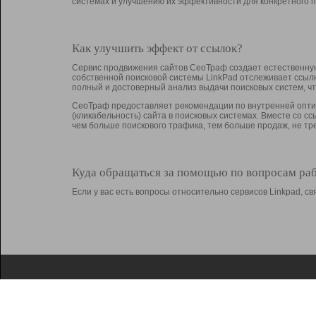
системах и улучшению их эффективности для конкретного п
Как улучшить эффект от ссылок?
Сервис продвижения сайтов СеоТраф создает естественную
собственной поисковой системы LinkPad отслеживает ссыл
полный и достоверный анализ выдачи поисковых систем, ч
СеоТраф предоставляет рекомендации по внутренней оптим
(кликабельность) сайта в поисковых системах. Вместе со с
чем больше поискового трафика, тем больше продаж, не 
Куда обращаться за помощью по вопросам ра
Если у вас есть вопросы относительно сервисов Linkpad, 
О Linkpad
Поддержка