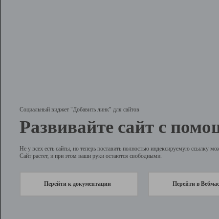
Социальный виджет "Добавить линк" для сайтов
Развивайте сайт с помо
Не у всех есть сайты, но теперь поставить полностью индексируемую ссылку мо
Сайт растет, и при этом ваши руки остаются свободными.
Перейти к документации
Перейти в Вебма