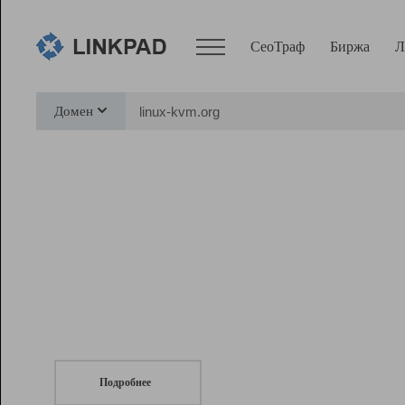
СеоТраф
Биржа
Л
Сервисы
Домен
СеоТраф
Монитор
Биржа
Pro
Линк+
СеоТраф
Запустите
продвижение сайта
c LinkPad.
Ресурсы
Вебмастер
Подробнее