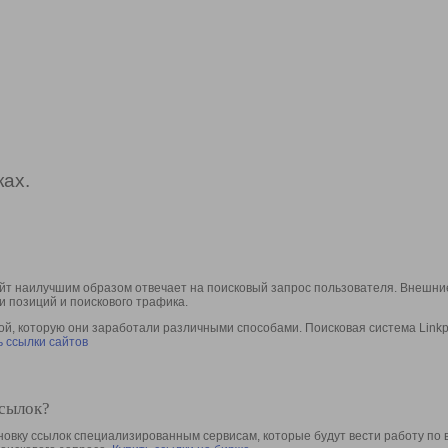
ах.
йт наилучшим образом отвечает на поисковый запрос пользователя. Внешние
и позиций и поискового трафика.
, которую они заработали различными способами. Поисковая система Linkpa
 ссылки сайтов
ссылок?
овку ссылок специализированным сервисам, которые будут вести работу по 