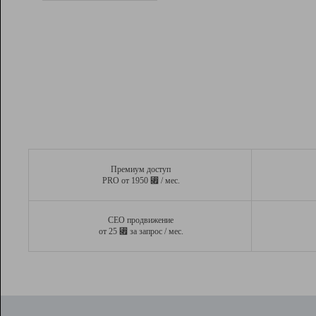
Рейтинг
Вывод и удержание в ТОП10 выдачи
поисковых систем
Инструменты
Разработчикам
Партнерская
программа
Помощь
Премиум доступ
⃏
PRO от 1950
/ мес.
СЕО продвижение
⃏
от 25
за запрос / мес.