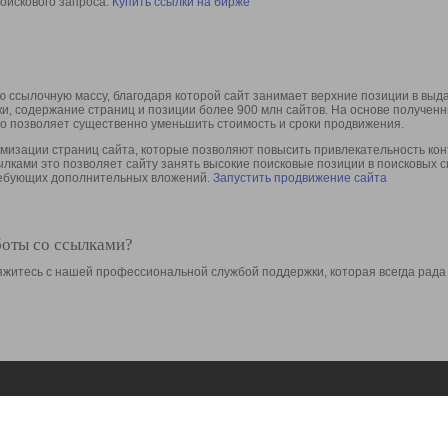
оискового запроса.
Купить ссылки на бирже
 ссылочную массу, благодаря которой сайт занимает верхние позиции в выд
ки, содержание страниц и позиции более 900 млн сайтов. На основе получе
то позволяет существенно уменьшить стоимость и сроки продвижения.
изации страниц сайта, которые позволяют повысить привлекательность конт
сылками это позволяет сайту занять высокие поисковые позиции в поисковых 
требующих дополнительных вложений.
Запустить продвижение сайта
боты со ссылками?
свяжитесь с нашей профессиональной службой поддержки, которая всегда рада
Ресурсы