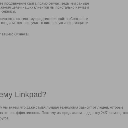
ите продвижение сайта прямо сейчас, ведь чем раньше
стижения целей наших клиентов мы пристально изучаем
 сервисы.
оиск ссылок, систему продвижения сайтов Сеотраф и
вы всегда можете получить о них полную информацию и
т вашего бизнеса!
ему Linkpad?
у мы знаем, что даже самая лучшая технология зависит от людей, которые
вают ее эффективность. Поэтому мы предлагаем поддержку 24/7, помощь экс
ругое.