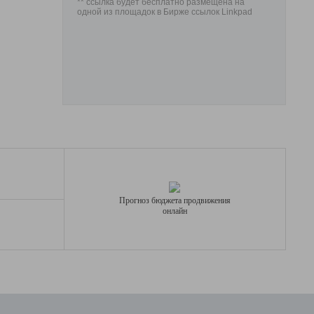
** ссылка будет бесплатно размещена на
одной из площадок в Бирже ссылок Linkpad
Прогноз бюджета продвижения
онлайн