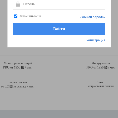
Пароль
Запомнить меня
Забыли пароль?
Регистрация
Мониторинг позиций
Инструменты
⃏
⃏
PRO от 1950
/ мес.
PRO от 1950
/ мес.
Биржа ссылок
Линк+
⃏
социальный плагин
от 0,2
за ссылку / мес.