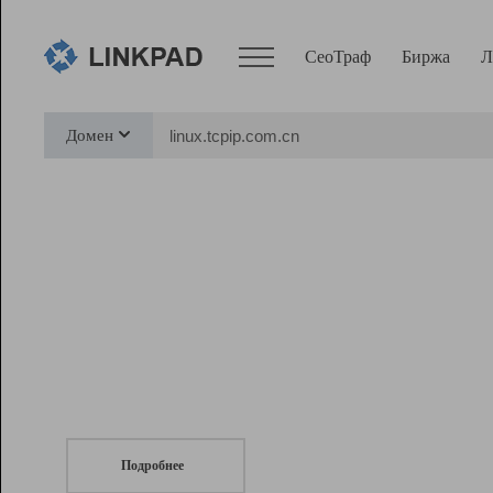
СеоТраф
Биржа
Л
Сервисы
Домен
СеоТраф
Монитор
Биржа
Pro
Линк+
СеоТраф
Запустите
продвижение сайта
c LinkPad.
Ресурсы
Вебмастер
Подробнее