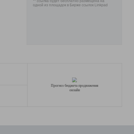
** ссылка будет бесплатно размещена на
одной из площадок в Бирже ссылок Linkpad
Прогноз бюджета продвижения
онлайн