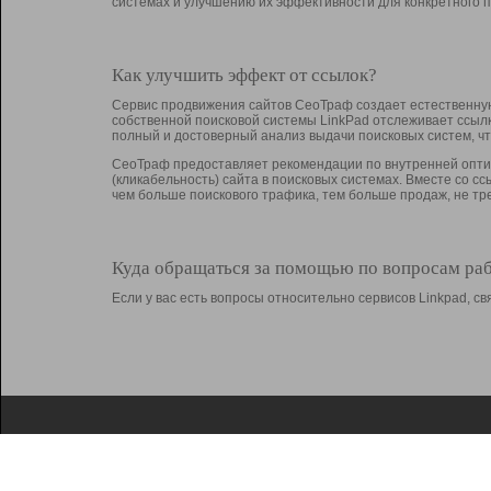
системах и улучшению их эффективности для конкретного п
Как улучшить эффект от ссылок?
Сервис продвижения сайтов СеоТраф создает естественную
собственной поисковой системы LinkPad отслеживает ссыл
полный и достоверный анализ выдачи поисковых систем, ч
СеоТраф предоставляет рекомендации по внутренней оптим
(кликабельность) сайта в поисковых системах. Вместе со с
чем больше поискового трафика, тем больше продаж, не 
Куда обращаться за помощью по вопросам ра
Если у вас есть вопросы относительно сервисов Linkpad, 
О Linkpad
Поддержка