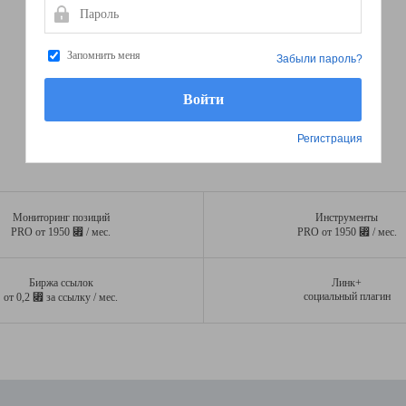
Пароль
Запомнить меня
Забыли пароль?
Регистрация
Мониторинг позиций
Инструменты
⃏
⃏
PRO от 1950
/ мес.
PRO от 1950
/ мес.
Биржа ссылок
Линк+
⃏
социальный плагин
от 0,2
за ссылку / мес.