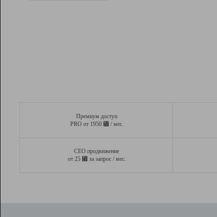
Рейтинг
Вывод и удержание в ТОП10 выдачи
поисковых систем
Инструменты
Разработчикам
Партнерская
программа
Помощь
Премиум доступ
⃏
PRO от 1950
/ мес.
СЕО продвижение
⃏
от 25
за запрос / мес.