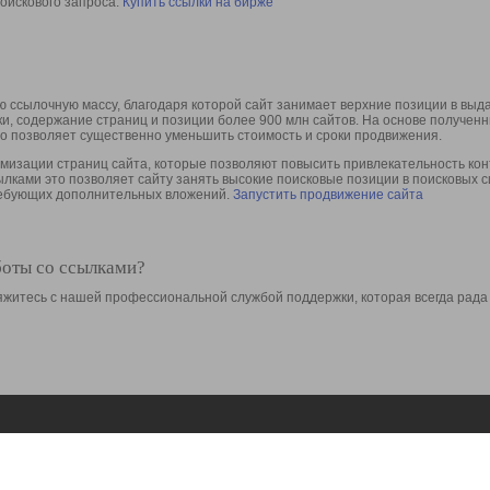
оискового запроса.
Купить ссылки на бирже
 ссылочную массу, благодаря которой сайт занимает верхние позиции в выд
ки, содержание страниц и позиции более 900 млн сайтов. На основе получе
то позволяет существенно уменьшить стоимость и сроки продвижения.
изации страниц сайта, которые позволяют повысить привлекательность конт
сылками это позволяет сайту занять высокие поисковые позиции в поисковых 
требующих дополнительных вложений.
Запустить продвижение сайта
боты со ссылками?
свяжитесь с нашей профессиональной службой поддержки, которая всегда рада
Ресурсы