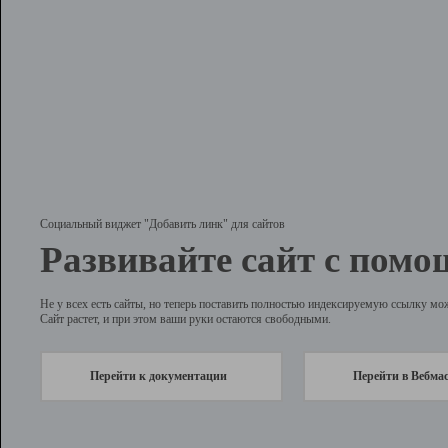
Социальный виджет "Добавить линк" для сайтов
Развивайте сайт с помо
Не у всех есть сайты, но теперь поставить полностью индексируемую ссылку мо
Сайт растет, и при этом ваши руки остаются свободными.
Перейти к документации
Перейти в Вебма