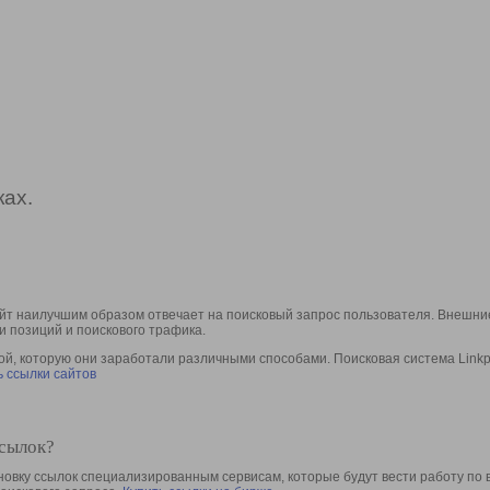
ах.
йт наилучшим образом отвечает на поисковый запрос пользователя. Внешние
и позиций и поискового трафика.
, которую они заработали различными способами. Поисковая система Linkpa
 ссылки сайтов
ссылок?
овку ссылок специализированным сервисам, которые будут вести работу по 