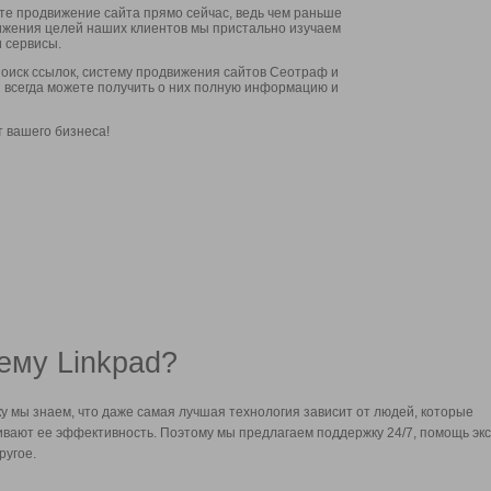
ите продвижение сайта прямо сейчас, ведь чем раньше
стижения целей наших клиентов мы пристально изучаем
 сервисы.
оиск ссылок, систему продвижения сайтов Сеотраф и
вы всегда можете получить о них полную информацию и
т вашего бизнеса!
ему Linkpad?
у мы знаем, что даже самая лучшая технология зависит от людей, которые
вают ее эффективность. Поэтому мы предлагаем поддержку 24/7, помощь экс
ругое.