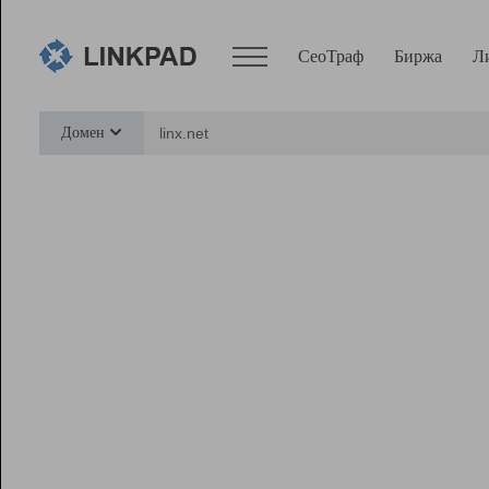
СеоТраф
Биржа
Л
Сервисы
Домен
СеоТраф
Монитор
Биржа
Pro
Линк+
Ресурсы
Вебмастер