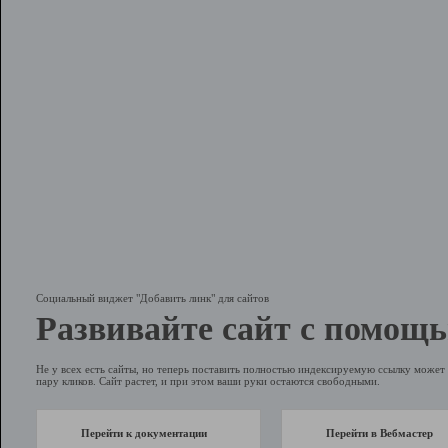
Социальный виджет "Добавить линк" для сайтов
Развивайте сайт с помощь
Не у всех есть сайты, но теперь поставить полностью индексируемую ссылку может 
пару кликов. Сайт растет, и при этом ваши руки остаются свободными.
Перейти к документации
Перейти в Вебмастер