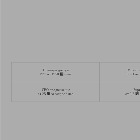
Премиум доступ
Монито
⃏
PRO от 1950
/ мес.
PRO от
СЕО продвижение
Бир
⃏
⃏
от 25
за запрос / мес.
от 0,2