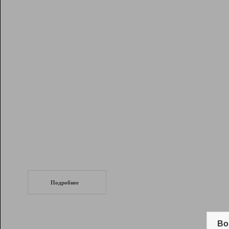
Рейтинг
Инструменты
Разработчикам
Партнерская
программа
Помощь
СеоТраф
Запустите
продвижение сайта
c LinkPad.
Подробнее
Вывод и удержание в ТОП10 выдачи
поисковых систем
Во