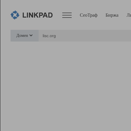
СеоТраф
Биржа
Л
Сервисы
Домен
СеоТраф
Монитор
Биржа
Pro
Линк+
Ресурсы
Вебмастер