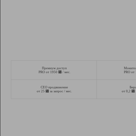
Премиум доступ
Монито
⃏
PRO от 1950
/ мес.
PRO от
СЕО продвижение
Бир
⃏
⃏
от 25
за запрос / мес.
от 0,2