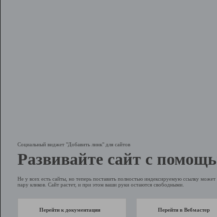
Социальный виджет "Добавить линк" для сайтов
Развивайте сайт с помощь
Не у всех есть сайты, но теперь поставить полностью индексируемую ссылку может 
пару кликов. Сайт растет, и при этом ваши руки остаются свободными.
Перейти к документации
Перейти в Вебмастер