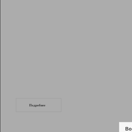
Рейтинг
Инструменты
Разработчикам
Партнерская
программа
Помощь
СеоТраф
Запустите
продвижение сайта
c LinkPad.
Подробнее
Вывод и удержание в ТОП10 выдачи
поисковых систем
Во