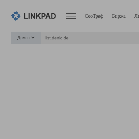
СеоТраф
Биржа
Л
Сервисы
Домен
СеоТраф
Монитор
Биржа
Pro
Линк+
Ресурсы
Вебмастер