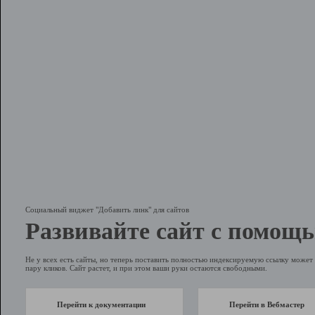
Социальный виджет "Добавить линк" для сайтов
Развивайте сайт с помощь
Не у всех есть сайты, но теперь поставить полностью индексируемую ссылку может 
пару кликов. Сайт растет, и при этом ваши руки остаются свободными.
Перейти к документации
Перейти в Вебмастер