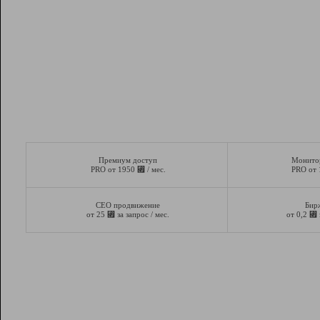
Премиум доступ
Монито
⃏
PRO от 1950
/ мес.
PRO от
СЕО продвижение
Бир
⃏
⃏
от 25
за запрос / мес.
от 0,2