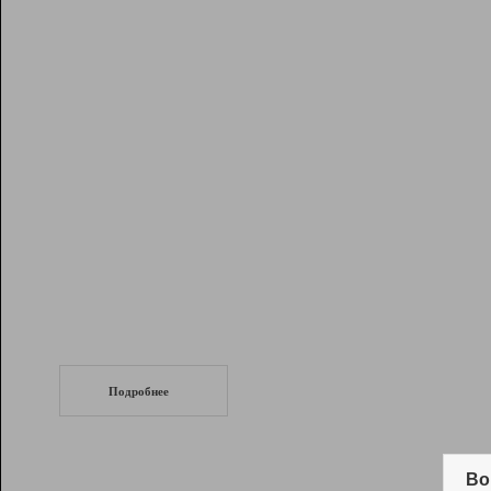
Рейтинг
Инструменты
Разработчикам
Партнерская
программа
Помощь
СеоТраф
Запустите
продвижение сайта
c LinkPad.
Подробнее
Вывод и удержание в ТОП10 выдачи
поисковых систем
Во