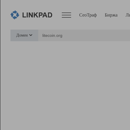
СеоТраф
Биржа
Л
Сервисы
Домен
СеоТраф
Монитор
Биржа
Pro
Линк+
Ресурсы
Вебмастер