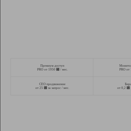
Премиум доступ
Монито
⃏
PRO от 1950
/ мес.
PRO от
СЕО продвижение
Бир
⃏
⃏
от 25
за запрос / мес.
от 0,2