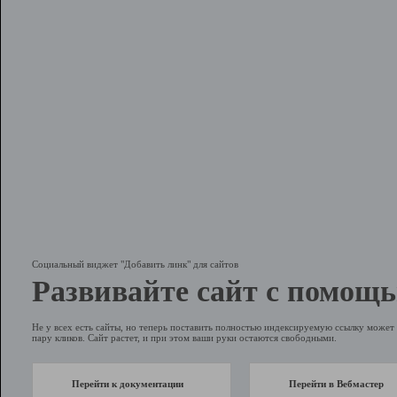
Социальный виджет "Добавить линк" для сайтов
Развивайте сайт с помощь
Не у всех есть сайты, но теперь поставить полностью индексируемую ссылку может 
пару кликов. Сайт растет, и при этом ваши руки остаются свободными.
Перейти к документации
Перейти в Вебмастер