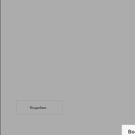
Рейтинг
Инструменты
Разработчикам
Партнерская
программа
Помощь
СеоТраф
Запустите
продвижение сайта
c LinkPad.
Подробнее
Вывод и удержание в ТОП10 выдачи
поисковых систем
Во